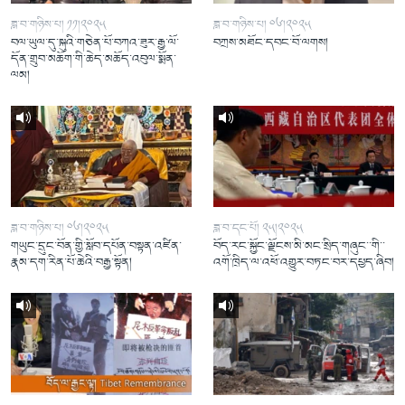
ཟླ་བ་གཉིས་པ། ༡༡།༢༠༢༥
ཟླ་བ་གཉིས་པ། ༠༦།༢༠༢༥
བལ་ཡུལ་དུ་སྐུའི་གཅེན་པོ་བཀའ་ཟུར་རྒྱ་ལོ་
བཀྲས་མཐོང་དབང་བོ་ལགས།
དོན་གྲུབ་མཆོག་གི་ཆེད་མཆོད་འབུལ་སྨོན་
ལམ།
ཟླ་བ་གཉིས་པ། ༠༦།༢༠༢༥
ཟླ་བ་དང་པོ། ༢༥།༢༠༢༥
གཡུང་དྲུང་བོན་གྱི་སློབ་དཔོན་བསྟན་འཛིན་
བོད་རང་སྐྱོང་ལྗོངས་མི་མང་སྲིད་གཞུང་་གི་་
རྣམ་དག་རིན་པོ་ཆེའི་བརྒྱ་སྟོན།
འགོ་ཁྲིད་ལ་འཕོ་འགྱུར་བཏང་བར་དཔྱད་ཞིབ།