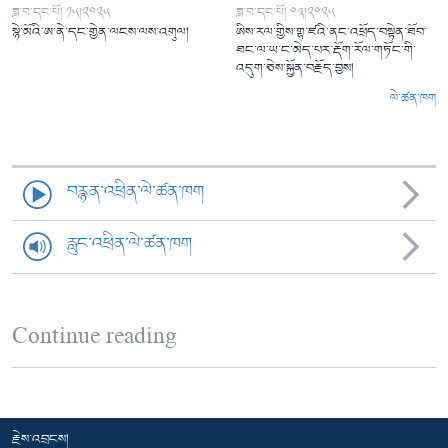
ཟླ་བ་དང་པོ། ༡༥།༢༠༢༥
ཟླ་བ་དང་པོ། ༠༣།༢༠༢༥
སྙེ་མོའི་ཨ་ནེ་དང་གྱེན་ལངས་ལས་འགུལ།
ཨིས་རལ་གྱིས་གྷ་ཛའི་ནང་འཕྲོད་བསྟེན་ཐོབ་
ཐང་ལ་ཡ་ང་མེད་པར་རྡོག་རོལ་གཏོང་གི་
འདུག་ཅེས་སྐྱོན་བརྗོད་བྱས།
ལེ་ཚན་ཁག
བརྙན་འཕྲིན་ལེ་ཚན་ཁག
རླུང་འཕྲིན་ལེ་ཚན་ཁག
Continue reading
རྗེས་འབྲངས།