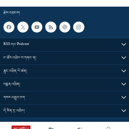
རྗེས་འབྲངས།
RSS དང་Podcast
ང་ཚོར་འབྲེལ་བ་གནང་ན།
རླུང་འཕྲིན་ལེ་ཚན།
བརྙན་འཕྲིན།
གསར་འགྱུར་ཁག
དེ་མིན་དྲ་འབྲེལ།
Tibet Time