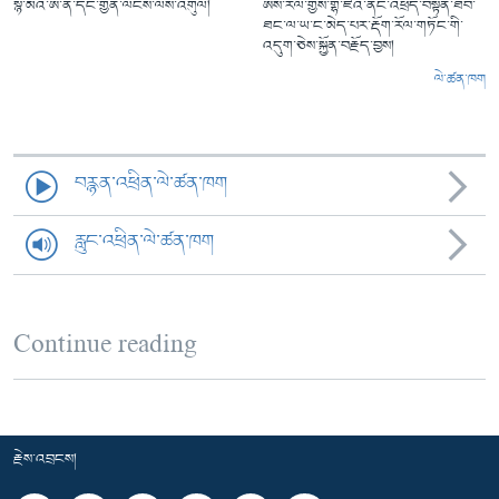
སྙེ་མོའི་ཨ་ནེ་དང་གྱེན་ལངས་ལས་འགུལ།
ཨིས་རལ་གྱིས་གྷ་ཛའི་ནང་འཕྲོད་བསྟེན་ཐོབ་
ཐང་ལ་ཡ་ང་མེད་པར་རྡོག་རོལ་གཏོང་གི་
འདུག་ཅེས་སྐྱོན་བརྗོད་བྱས།
ལེ་ཚན་ཁག
བརྙན་འཕྲིན་ལེ་ཚན་ཁག
རླུང་འཕྲིན་ལེ་ཚན་ཁག
Continue reading
རྗེས་འབྲངས།