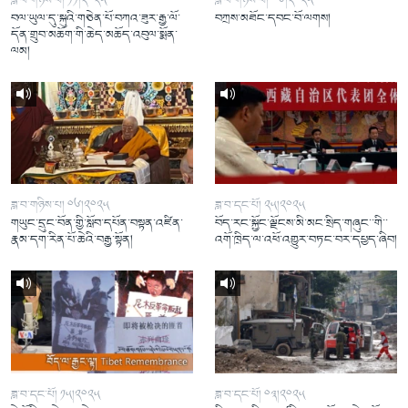
ཟླ་བ་གཉིས་པ། ༡༡།༢༠༢༥
ཟླ་བ་གཉིས་པ། ༠༦།༢༠༢༥
བལ་ཡུལ་དུ་སྐུའི་གཅེན་པོ་བཀའ་ཟུར་རྒྱ་ལོ་
བཀྲས་མཐོང་དབང་བོ་ལགས།
དོན་གྲུབ་མཆོག་གི་ཆེད་མཆོད་འབུལ་སྨོན་
ལམ།
ཟླ་བ་གཉིས་པ། ༠༦།༢༠༢༥
ཟླ་བ་དང་པོ། ༢༥།༢༠༢༥
གཡུང་དྲུང་བོན་གྱི་སློབ་དཔོན་བསྟན་འཛིན་
བོད་རང་སྐྱོང་ལྗོངས་མི་མང་སྲིད་གཞུང་་གི་་
རྣམ་དག་རིན་པོ་ཆེའི་བརྒྱ་སྟོན།
འགོ་ཁྲིད་ལ་འཕོ་འགྱུར་བཏང་བར་དཔྱད་ཞིབ།
ཟླ་བ་དང་པོ། ༡༥།༢༠༢༥
ཟླ་བ་དང་པོ། ༠༣།༢༠༢༥