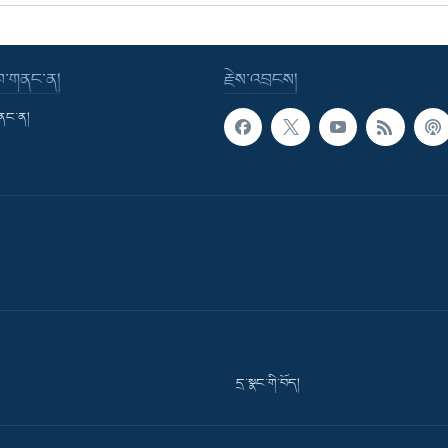
་བ་གནང་ན།
རྗེས་འབྲངས།
གནང་ན།
དྲ་སྣང་གི་བོད།