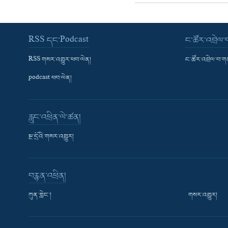
RSS དང་Podcast
ང་ཚོར་འབྲེལ
RSS གསར་འགྱུར་ཕབ་ལེན།
ང་ཚོར་འབྲེལ་བ་
podcast ཕབ་ལེན།
རླུང་འཕྲིན་ལེ་ཚན།
སྔ་དྲོའི་གསར་འགྱུར།
བརྙན་འཕྲིན།
ཀུན་གླེང་།
གསར་འགྱུར།