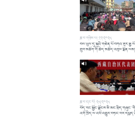
ཟླ་བ་གཉིས་པ། ༡༡།༢༠༢༥
བལ་ཡུལ་དུ་སྐུའི་གཅེན་པོ་བཀའ་ཟུར་རྒྱ་ལ
གྲུབ་མཆོག་གི་ཆེད་མཆོད་འབུལ་སྨོན་ལམ
ཟླ་བ་དང་པོ། ༢༥།༢༠༢༥
བོད་རང་སྐྱོང་ལྗོངས་མི་མང་སྲིད་གཞུང་་གི
འགོ་ཁྲིད་ལ་འཕོ་འགྱུར་བཏང་བར་དཔྱད་