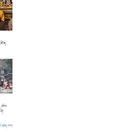
འཛིན་
་ཐོབ་
གི་
ལེ་ཚན་ཁག