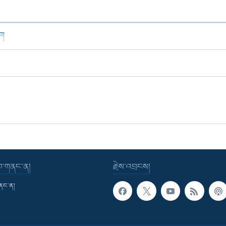
ཁག
་བ་གནང་ན།
རྗེས་འབྲངས།
གནང་ན།