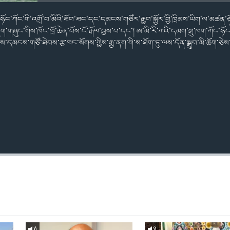
ས་ཧོང་ཀོང་གི་འགྲོ་བ་མིའི་ཐོབ་ཐང་དང་དམངས་གཙོར་རྒྱབ་སྐྱོར་གྱི་ཁྲིམས་ཡིག་ལ་མཚ
་གཞུང་གིས་ཁོང་ཁྲོ་ཆེན་པོས་ངོ་རྒོལ་བྱས་པ་དང་། ཨ་མི་རི་ཀའི་དམག་གྲུ་ཁག་ཀོང་ཧོང
ོངས་དམངས་གཙོ་ཐེབས་རྩ་ཁང་སོགས་ཀྱིས་རྒྱ་ནག་གི་ས་ཐོག་ཏུ་ལས་དོན་སྒྲུབ་མི་ཆོག་ཅེ