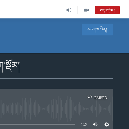
ཐད་གཏོང་།
མངགས་ལེན།
་སྡོམ།
EMBED
e
4:13