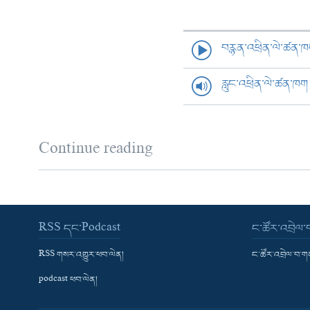
བརྙན་འཕྲིན་ལེ་ཚན་
རླུང་འཕྲིན་ལེ་ཚན་ཁག
Continue reading
RSS དང་Podcast
ང་ཚོར་འབྲེལ
RSS གསར་འགྱུར་ཕབ་ལེན།
ང་ཚོར་འབྲེལ་བ་
podcast ཕབ་ལེན།