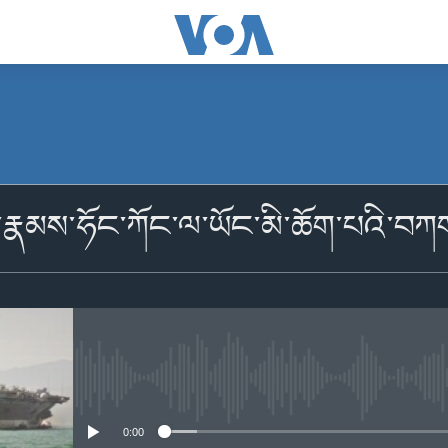
མངགས་ལེན།
་རྣམས་ཧོང་ཀོང་ལ་ཡོང་མི་ཆོག་པའི་བཀག
མངགས་ལེན།
No media source currently availabl
0:00