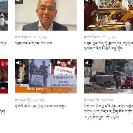
ཟླ་བ་གཉིས་པ། ༠༦།༢༠༢༥
ཟླ་བ་གཉིས་པ། ༠༦།༢༠༢༥
ོ་དོན་
བཀྲས་མཐོང་དབང་བོ་ལགས།
གཡུང་དྲུང་བོན་གྱི་སློབ་དཔོན་བསྟན་
།
རྣམ་དག་རིན་པོ་ཆེའི་བརྒྱ་སྟོན།
ཟླ་བ་དང་པོ། ༡༥།༢༠༢༥
ཟླ་བ་དང་པོ། ༠༣།༢༠༢༥
་་
སྙེ་མོའི་ཨ་ནེ་དང་གྱེན་ལངས་ལས་འགུལ།
ཨིས་རལ་གྱིས་གྷ་ཛའི་ནང་འཕྲོད་བསྟེན
ཞིབ།
ཐང་ལ་ཡ་ང་མེད་པར་རྡོག་རོལ་གཏོང་
འདུག་ཅེས་སྐྱོན་བརྗོད་བྱས།