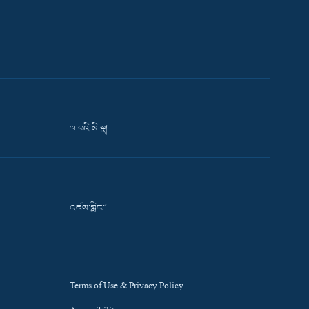
ཁ་བའི་མི་སྣ།
འཛམ་གླིང་།
Terms of Use & Privacy Policy