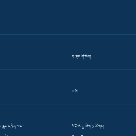
དྲ་སྣང་གི་བོད།
ཨ་རི།
་རླུང་འཕྲིན་ཁང་།
VOA རྒྱ་ཡིག་དྲ་ཚིགས།