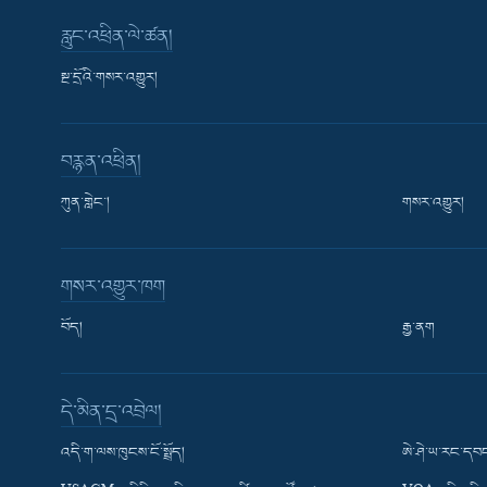
རླུང་འཕྲིན་ལེ་ཚན།
སྔ་དྲོའི་གསར་འགྱུར།
བརྙན་འཕྲིན།
ཀུན་གླེང་།
གསར་འགྱུར།
གསར་འགྱུར་ཁག
བོད།
རྒྱ་ནག
Learning English
དེ་མིན་དྲ་འབྲེལ།
རྗེས་འབྲངས།
འདི་ག་ལས་ཁུངས་ངོ་སྤྲོད།
ཨེ་ཤེ་ཡ་རང་དབང