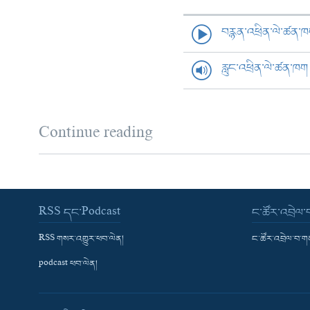
བརྙན་འཕྲིན་ལེ་ཚན་
རླུང་འཕྲིན་ལེ་ཚན་ཁག
Continue reading
RSS དང་Podcast
ང་ཚོར་འབྲེལ
RSS གསར་འགྱུར་ཕབ་ལེན།
ང་ཚོར་འབྲེལ་བ་
podcast ཕབ་ལེན།