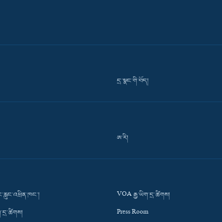
དྲ་སྣང་གི་བོད།
ཨ་རི།
་རླུང་འཕྲིན་ཁང་།
VOA རྒྱ་ཡིག་དྲ་ཚིགས།
་དྲ་ཚིགས།
Press Room