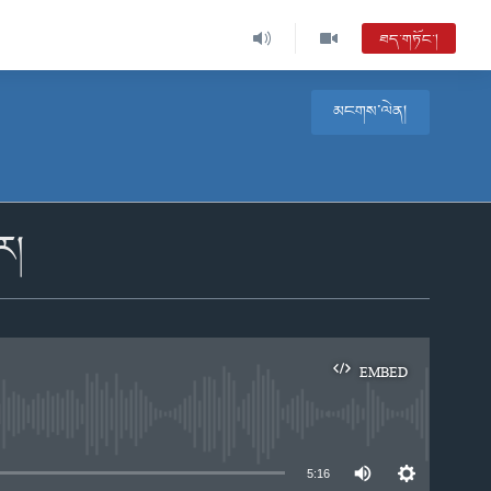
ཐད་གཏོང་།
མངགས་ལེན།
ར།
EMBED
e
5:16