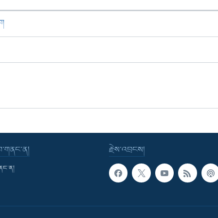
ཁག
་བ་གནང་ན།
རྗེས་འབྲངས།
གནང་ན།