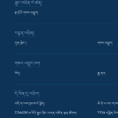
རླུང་འཕྲིན་ལེ་ཚན།
སྔ་དྲོའི་གསར་འགྱུར།
བརྙན་འཕྲིན།
ཀུན་གླེང་།
གསར་འགྱུར།
གསར་འགྱུར་ཁག
བོད།
རྒྱ་ནག
Learning English
དེ་མིན་དྲ་འབྲེལ།
རྗེས་འབྲངས།
འདི་ག་ལས་ཁུངས་ངོ་སྤྲོད།
ཨེ་ཤེ་ཡ་རང་དབང
USAGM ཨ་རིའི་རྒྱང་སྲིང་འགན་འཛིན་ལྷན་ཚོགས།
VOA དབྱིན་ཡིག