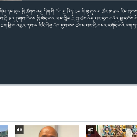
ང་གིས་ནང་ཁུལ་གྱི་ཚོགས་འདུ་ཞིག་གི་ཐོག་ཏུ་ཞིན་ཅང་གི་ཡུ་གུར་བ་ཚོར་ཁ་བྲལ་རིང་ལུ
་ཀྱི་ཤན་ཞུགས་ཐེབས་ཀྱི་ཡོད་པར་ཡ་ང་སྙིང་རྗེ་སྤུ་ཙམ་མེད་པར་དྲག་གནོན་བྱ་དགོས
ྷག་ཕྱི་ལ་འཁྱར་ནས་ཨ་རིའི་ནེའུ་ཡོཀ་དུས་བབ་ཚགས་པར་གྱི་གསར་འགོད་པའི་ལག་ཏུ་