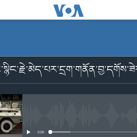
མངགས་ལེན།
སྙིང་རྗེ་མེད་པར་དྲག་གནོན་བྱ་དགོས་ཟེ
མངགས་ལེན།
No media source currently availabl
0:00