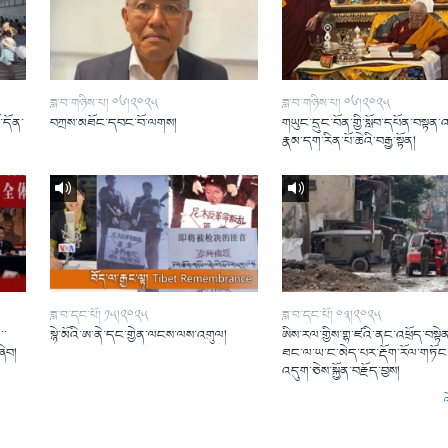
ཟླ་བ་གཉིས་པ། ༠༦།༢༠༢༥
ཟླ་བ་གཉིས་པ། ༠༦།༢༠༢༥
ོ་དོན་
བཀྲས་མཐོང་དབང་བོ་ལགས།
གཡུང་དྲུང་བོན་གྱི་སློབ་དཔོན་བསྟན་
།
རྣམ་དག་རིན་པོ་ཆེའི་བརྒྱ་སྟོན།
ཟླ་བ་དང་པོ། ༡༥།༢༠༢༥
ཟླ་བ་དང་པོ། ༠༣།༢༠༢༥
་་
སྙེ་མོའི་ཨ་ནེ་དང་གྱེན་ལངས་ལས་འགུལ།
ཨིས་རལ་གྱིས་གྷ་ཛའི་ནང་འཕྲོད་བསྟེན
ཞིབ།
ཐང་ལ་ཡ་ང་མེད་པར་རྡོག་རོལ་གཏོང་
འདུག་ཅེས་སྐྱོན་བརྗོད་བྱས།