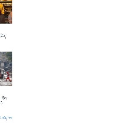
འཛིན་
་ཐོབ་
གི་
ལེ་ཚན་ཁག