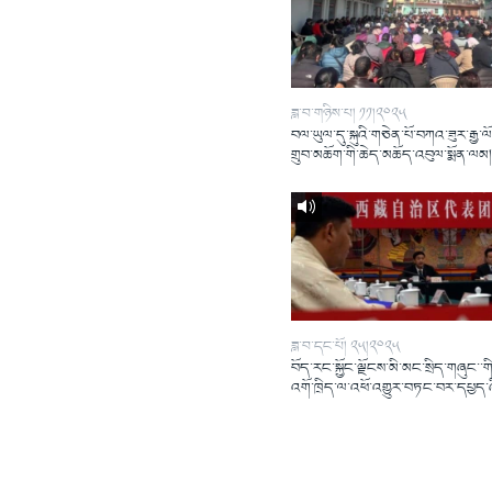
ཟླ་བ་གཉིས་པ། ༡༡།༢༠༢༥
བལ་ཡུལ་དུ་སྐུའི་གཅེན་པོ་བཀའ་ཟུར་རྒྱ་ལ
གྲུབ་མཆོག་གི་ཆེད་མཆོད་འབུལ་སྨོན་ལམ
ཟླ་བ་དང་པོ། ༢༥།༢༠༢༥
བོད་རང་སྐྱོང་ལྗོངས་མི་མང་སྲིད་གཞུང་་གི
འགོ་ཁྲིད་ལ་འཕོ་འགྱུར་བཏང་བར་དཔྱད་