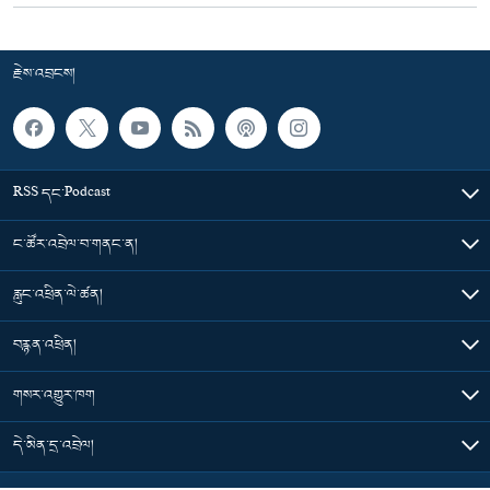
རྗེས་འབྲངས།
RSS དང་Podcast
ང་ཚོར་འབྲེལ་བ་གནང་ན།
རླུང་འཕྲིན་ལེ་ཚན།
བརྙན་འཕྲིན།
གསར་འགྱུར་ཁག
དེ་མིན་དྲ་འབྲེལ།