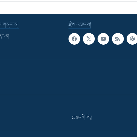
་བ་གནང་ན།
རྗེས་འབྲངས།
གནང་ན།
དྲ་སྣང་གི་བོད།