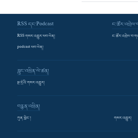
RSS དང་Podcast
ང་ཚོར་འབྲེལ
RSS གསར་འགྱུར་ཕབ་ལེན།
ང་ཚོར་འབྲེལ་བ་
podcast ཕབ་ལེན།
རླུང་འཕྲིན་ལེ་ཚན།
སྔ་དྲོའི་གསར་འགྱུར།
བརྙན་འཕྲིན།
ཀུན་གླེང་།
གསར་འགྱུར།