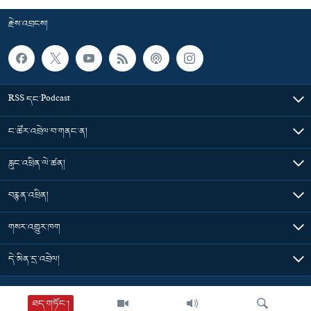
རྗེས་འབྲངས།
RSS དང་Podcast
ང་ཚོར་འབྲེལ་བ་གནང་ན།
རླུང་འཕྲིན་ལེ་ཚན།
བརྙན་འཕྲིན།
གསར་འགྱུར་ཁག
དེ་མིན་དྲ་འབྲེལ།
Tibet Time
ཐད་གཏོང་།