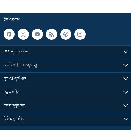
རྗེས་འབྲངས།
RSS དང་Podcast
ང་ཚོར་འབྲེལ་བ་གནང་ན།
རླུང་འཕྲིན་ལེ་ཚན།
བརྙན་འཕྲིན།
གསར་འགྱུར་ཁག
དེ་མིན་དྲ་འབྲེལ།