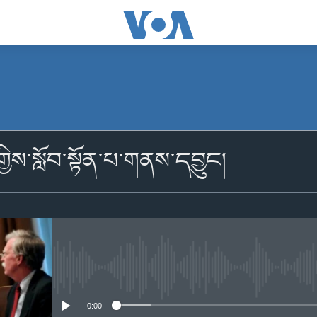
མངགས་ལེན།
ྱིས་སློབ་སྟོན་པ་གནས་དབྱུང།
མངགས་ལེན།
No media source currently availabl
0:00