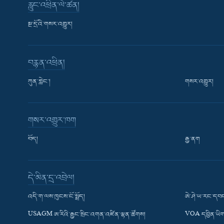
རླུང་འཕྲིན་ལེ་ཚན།
སྔ་དྲོའི་གསར་འགྱུར།
བརྙན་འཕྲིན།
ཀུན་གླེང་།
གསར་འགྱུར།
གསར་འགྱུར་ཁག
བོད།
རྒྱ་ནག
Learning English
དེ་མིན་དྲ་འབྲེལ།
རྗེས་འབྲངས།
འདི་ག་ལས་ཁུངས་ངོ་སྤྲོད།
ཨེ་ཤེ་ཡ་རང་དབང
USAGM ཨ་རིའི་རྒྱང་སྲིང་འགན་འཛིན་ལྷན་ཚོགས།
VOA དབྱིན་ཡིག