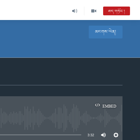
ཐད་གཏོང་།
མངགས་ལེན།
EMBED
e
3:32