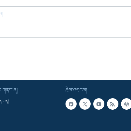
ཁག
་བ་གནང་ན།
རྗེས་འབྲངས།
གནང་ན།