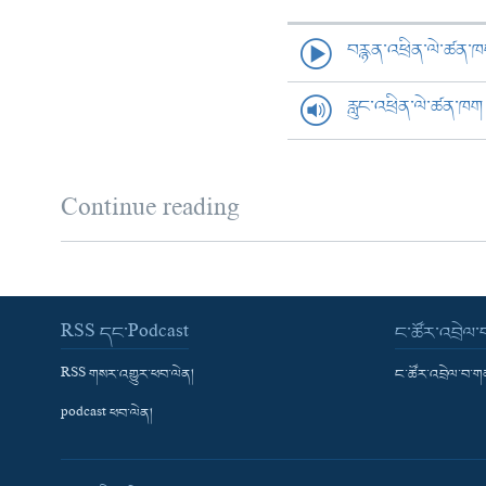
བརྙན་འཕྲིན་ལེ་ཚན་
རླུང་འཕྲིན་ལེ་ཚན་ཁག
Continue reading
RSS དང་Podcast
ང་ཚོར་འབྲེལ
RSS གསར་འགྱུར་ཕབ་ལེན།
ང་ཚོར་འབྲེལ་བ་
podcast ཕབ་ལེན།