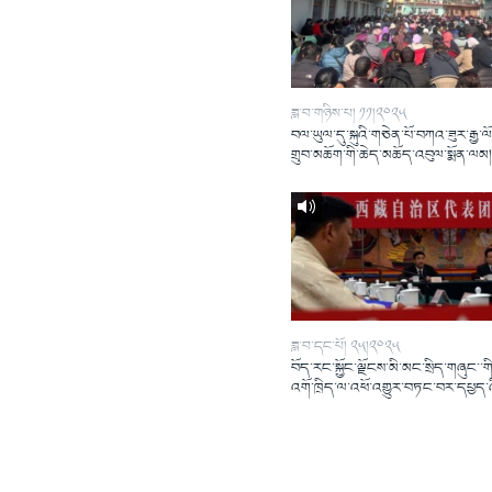
ཟླ་བ་གཉིས་པ། ༡༡།༢༠༢༥
བལ་ཡུལ་དུ་སྐུའི་གཅེན་པོ་བཀའ་ཟུར་རྒྱ་ལ
གྲུབ་མཆོག་གི་ཆེད་མཆོད་འབུལ་སྨོན་ལམ
ཟླ་བ་དང་པོ། ༢༥།༢༠༢༥
བོད་རང་སྐྱོང་ལྗོངས་མི་མང་སྲིད་གཞུང་་གི
འགོ་ཁྲིད་ལ་འཕོ་འགྱུར་བཏང་བར་དཔྱད་