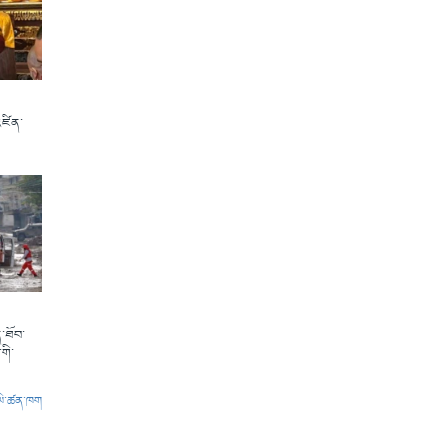
འཛིན་
་ཐོབ་
གི་
ལེ་ཚན་ཁག