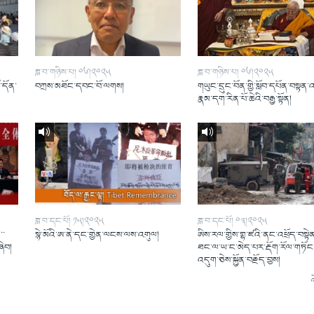
ཟླ་བ་གཉིས་པ། ༠༦།༢༠༢༥
ཟླ་བ་གཉིས་པ། ༠༦།༢༠༢༥
ོ་དོན་
བཀྲས་མཐོང་དབང་བོ་ལགས།
གཡུང་དྲུང་བོན་གྱི་སློབ་དཔོན་བསྟན་
།
རྣམ་དག་རིན་པོ་ཆེའི་བརྒྱ་སྟོན།
ཟླ་བ་དང་པོ། ༡༥།༢༠༢༥
ཟླ་བ་དང་པོ། ༠༣།༢༠༢༥
་་
སྙེ་མོའི་ཨ་ནེ་དང་གྱེན་ལངས་ལས་འགུལ།
ཨིས་རལ་གྱིས་གྷ་ཛའི་ནང་འཕྲོད་བསྟེན
ཞིབ།
ཐང་ལ་ཡ་ང་མེད་པར་རྡོག་རོལ་གཏོང་
འདུག་ཅེས་སྐྱོན་བརྗོད་བྱས།