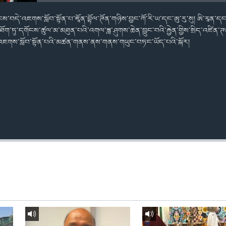
ས་བདེ་འཇགས་སློབ་སྟོན་པ་ཇཱོན་བྷོལ་ཊོན་གཉིས་བྱང་ཀོ་རི་ཡ་དང་ཨུ་རུ་སུ། ཨི་རཱན་
གི་ཐོག་ཏུ་དགོངས་ཚུལ་མ་མཐུན་པའི་འགལ་ཟླ་ཤུགས་ཆེན་བྱུང་བའི་རྐྱེན་གྱིས་སྲིད་འཛི
བདེ་འཇགས་སློབ་སྟོན་པའི་མཚན་གནས་ནས་གནས་གཡུང་བཏང་ཡོད་པའི་སྐོར།