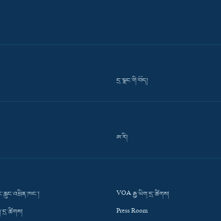
དྲ་སྣང་གི་བོད།
ཨ་རི།
་རླུང་འཕྲིན་ཁང་།
VOA རྒྱ་ཡིག་དྲ་ཚིགས།
་དྲ་ཚིགས།
Press Room