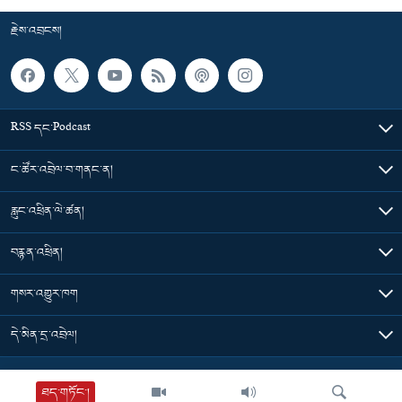
རྗེས་འབྲངས།
RSS དང་Podcast
ང་ཚོར་འབྲེལ་བ་གནང་ན།
རླུང་འཕྲིན་ལེ་ཚན།
བརྙན་འཕྲིན།
གསར་འགྱུར་ཁག
དེ་མིན་དྲ་འབྲེལ།
Tibet Time
ཐད་གཏོང་།