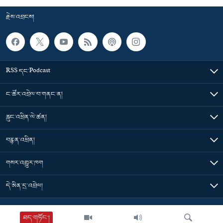
རྗེས་འབྲངས།
RSS དང་Podcast
ང་ཚོར་འབྲེལ་བ་གནང་ན།
རླུང་འཕྲིན་ལེ་ཚན།
བརྙན་འཕྲིན།
གསར་འགྱུར་ཁག
དེ་མིན་དྲ་འབྲེལ།
Tibet Time
ཐད་གཏོང་།