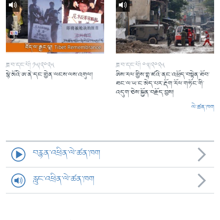
ཟླ་བ་དང་པོ། ༡༥།༢༠༢༥
ཟླ་བ་དང་པོ། ༠༣།༢༠༢༥
སྙེ་མོའི་ཨ་ནེ་དང་གྱེན་ལངས་ལས་འགུལ།
ཨིས་རལ་གྱིས་གྷ་ཛའི་ནང་འཕྲོད་བསྟེན་ཐོབ་
ཐང་ལ་ཡ་ང་མེད་པར་རྡོག་རོལ་གཏོང་གི་
འདུག་ཅེས་སྐྱོན་བརྗོད་བྱས།
ལེ་ཚན་ཁག
བརྙན་འཕྲིན་ལེ་ཚན་ཁག
རླུང་འཕྲིན་ལེ་ཚན་ཁག