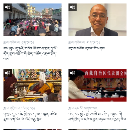
ཟླ་བ་གཉིས་པ། ༡༡།༢༠༢༥
ཟླ་བ་གཉིས་པ། ༠༦།༢༠༢༥
བལ་ཡུལ་དུ་སྐུའི་གཅེན་པོ་བཀའ་ཟུར་རྒྱ་ལོ་
བཀྲས་མཐོང་དབང་བོ་ལགས།
དོན་གྲུབ་མཆོག་གི་ཆེད་མཆོད་འབུལ་སྨོན་
ལམ།
ཟླ་བ་གཉིས་པ། ༠༦།༢༠༢༥
ཟླ་བ་དང་པོ། ༢༥།༢༠༢༥
གཡུང་དྲུང་བོན་གྱི་སློབ་དཔོན་བསྟན་འཛིན་
བོད་རང་སྐྱོང་ལྗོངས་མི་མང་སྲིད་གཞུང་་གི་་
རྣམ་དག་རིན་པོ་ཆེའི་བརྒྱ་སྟོན།
འགོ་ཁྲིད་ལ་འཕོ་འགྱུར་བཏང་བར་དཔྱད་ཞིབ།