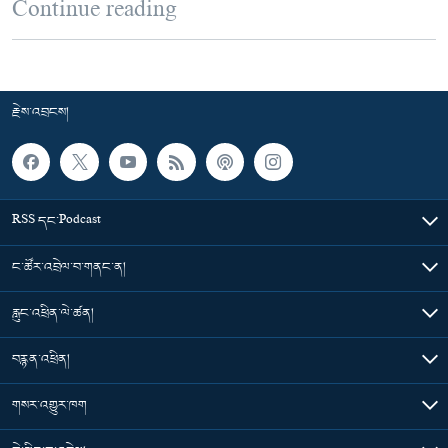
Continue reading
རྗེས་འབྲངས།
RSS དང་Podcast
ང་ཚོར་འབྲེལ་བ་གནང་ན།
རླུང་འཕྲིན་ལེ་ཚན།
བརྙན་འཕྲིན།
གསར་འགྱུར་ཁག