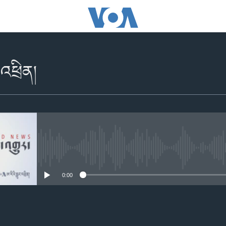
་འཕྲིན།
No media source currently availabl
0:00