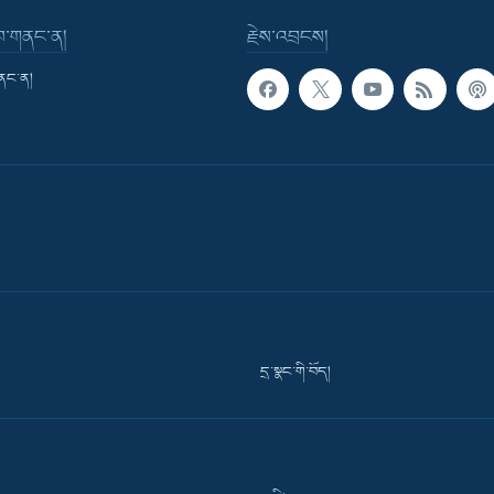
་བ་གནང་ན།
རྗེས་འབྲངས།
གནང་ན།
དྲ་སྣང་གི་བོད།