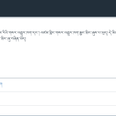
་རིའི་གསར་འགྱུར་ཁག་དང་། འཛམ་གླིང་གསར་འགྱུར་ཁག་རྒྱང་སྲིང་ཞུས་པ་ཕུད། དེ་མི
ྲིང་ཞུ་བཞིན་ཡོད།
ཁག