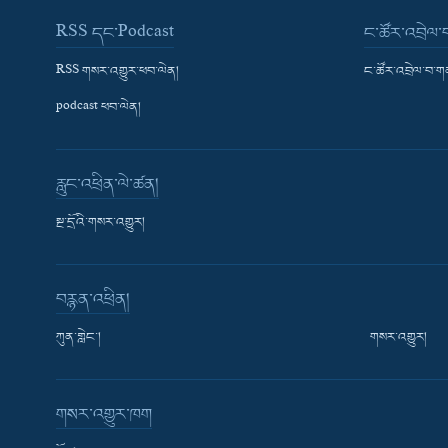
RSS དང་Podcast
ང་ཚོར་འབྲེལ
RSS གསར་འགྱུར་ཕབ་ལེན།
ང་ཚོར་འབྲེལ་བ་
podcast ཕབ་ལེན།
རླུང་འཕྲིན་ལེ་ཚན།
སྔ་དྲོའི་གསར་འགྱུར།
བརྙན་འཕྲིན།
ཀུན་གླེང་།
གསར་འགྱུར།
གསར་འགྱུར་ཁག