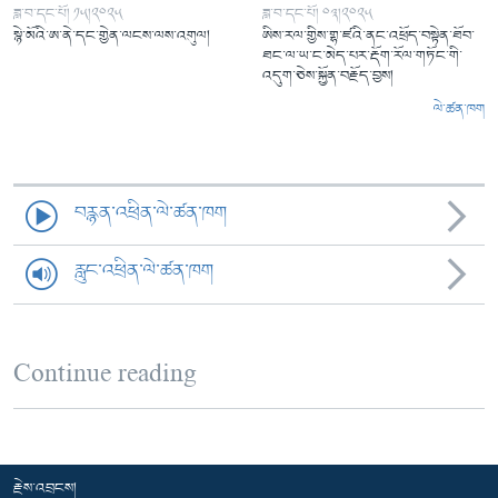
ཟླ་བ་དང་པོ། ༡༥།༢༠༢༥
ཟླ་བ་དང་པོ། ༠༣།༢༠༢༥
སྙེ་མོའི་ཨ་ནེ་དང་གྱེན་ལངས་ལས་འགུལ།
ཨིས་རལ་གྱིས་གྷ་ཛའི་ནང་འཕྲོད་བསྟེན་ཐོབ་
ཐང་ལ་ཡ་ང་མེད་པར་རྡོག་རོལ་གཏོང་གི་
འདུག་ཅེས་སྐྱོན་བརྗོད་བྱས།
ལེ་ཚན་ཁག
བརྙན་འཕྲིན་ལེ་ཚན་ཁག
རླུང་འཕྲིན་ལེ་ཚན་ཁག
Continue reading
རྗེས་འབྲངས།