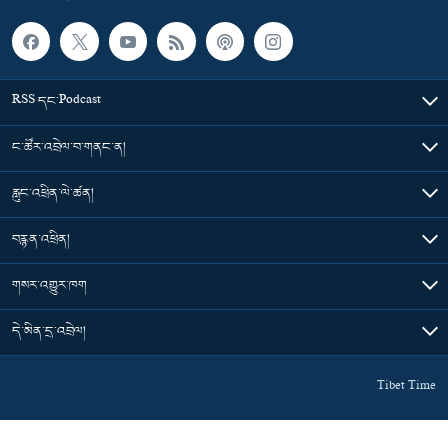
RSS དང་Podcast
ང་ཚོར་འབྲེལ་བ་གནང་ན།
རླུང་འཕྲིན་ལེ་ཚན།
བརྙན་འཕྲིན།
གསར་འགྱུར་ཁག
དེ་མིན་དྲ་འབྲེལ།
Tibet Time