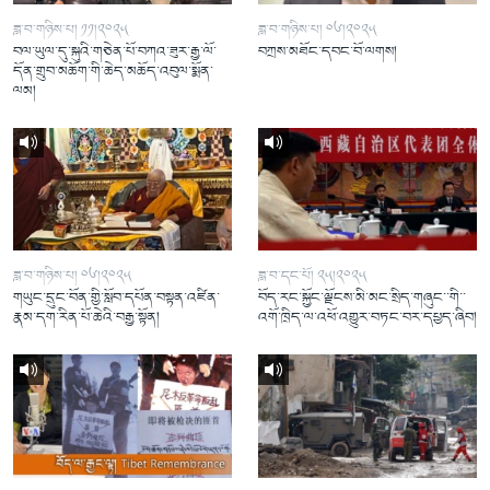
ཟླ་བ་གཉིས་པ། ༡༡།༢༠༢༥
ཟླ་བ་གཉིས་པ། ༠༦།༢༠༢༥
བལ་ཡུལ་དུ་སྐུའི་གཅེན་པོ་བཀའ་ཟུར་རྒྱ་ལོ་
བཀྲས་མཐོང་དབང་བོ་ལགས།
དོན་གྲུབ་མཆོག་གི་ཆེད་མཆོད་འབུལ་སྨོན་
ལམ།
ཟླ་བ་གཉིས་པ། ༠༦།༢༠༢༥
ཟླ་བ་དང་པོ། ༢༥།༢༠༢༥
གཡུང་དྲུང་བོན་གྱི་སློབ་དཔོན་བསྟན་འཛིན་
བོད་རང་སྐྱོང་ལྗོངས་མི་མང་སྲིད་གཞུང་་གི་་
རྣམ་དག་རིན་པོ་ཆེའི་བརྒྱ་སྟོན།
འགོ་ཁྲིད་ལ་འཕོ་འགྱུར་བཏང་བར་དཔྱད་ཞིབ།