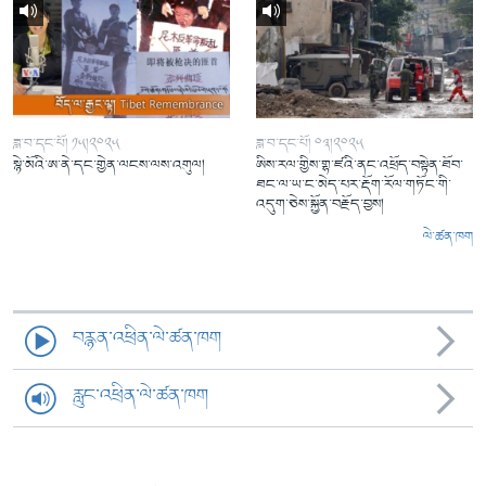
ཟླ་བ་དང་པོ། ༡༥།༢༠༢༥
ཟླ་བ་དང་པོ། ༠༣།༢༠༢༥
སྙེ་མོའི་ཨ་ནེ་དང་གྱེན་ལངས་ལས་འགུལ།
ཨིས་རལ་གྱིས་གྷ་ཛའི་ནང་འཕྲོད་བསྟེན་ཐོབ་
ཐང་ལ་ཡ་ང་མེད་པར་རྡོག་རོལ་གཏོང་གི་
འདུག་ཅེས་སྐྱོན་བརྗོད་བྱས།
ལེ་ཚན་ཁག
བརྙན་འཕྲིན་ལེ་ཚན་ཁག
རླུང་འཕྲིན་ལེ་ཚན་ཁག