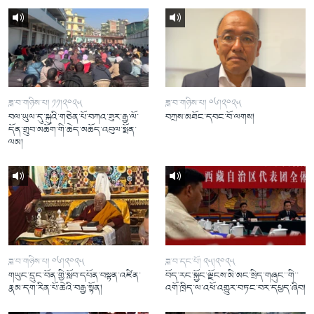
ཟླ་བ་གཉིས་པ། ༡༡།༢༠༢༥
ཟླ་བ་གཉིས་པ། ༠༦།༢༠༢༥
བལ་ཡུལ་དུ་སྐུའི་གཅེན་པོ་བཀའ་ཟུར་རྒྱ་ལོ་
བཀྲས་མཐོང་དབང་བོ་ལགས།
དོན་གྲུབ་མཆོག་གི་ཆེད་མཆོད་འབུལ་སྨོན་
ལམ།
ཟླ་བ་གཉིས་པ། ༠༦།༢༠༢༥
ཟླ་བ་དང་པོ། ༢༥།༢༠༢༥
གཡུང་དྲུང་བོན་གྱི་སློབ་དཔོན་བསྟན་འཛིན་
བོད་རང་སྐྱོང་ལྗོངས་མི་མང་སྲིད་གཞུང་་གི་་
རྣམ་དག་རིན་པོ་ཆེའི་བརྒྱ་སྟོན།
འགོ་ཁྲིད་ལ་འཕོ་འགྱུར་བཏང་བར་དཔྱད་ཞིབ།