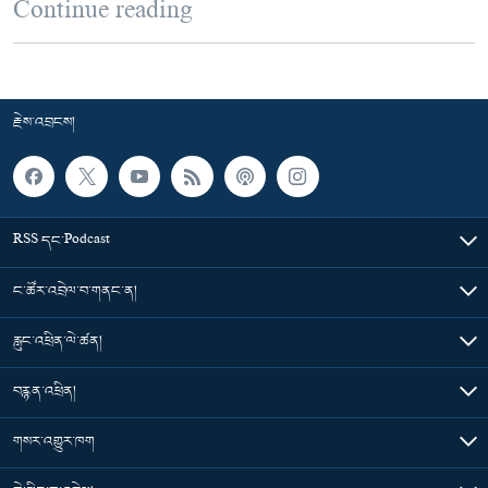
Continue reading
རྗེས་འབྲངས།
RSS དང་Podcast
ང་ཚོར་འབྲེལ་བ་གནང་ན།
རླུང་འཕྲིན་ལེ་ཚན།
བརྙན་འཕྲིན།
གསར་འགྱུར་ཁག