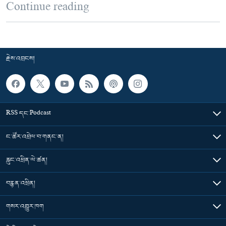
Continue reading
རྗེས་འབྲངས།
RSS དང་Podcast
ང་ཚོར་འབྲེལ་བ་གནང་ན།
རླུང་འཕྲིན་ལེ་ཚན།
བརྙན་འཕྲིན།
གསར་འགྱུར་ཁག