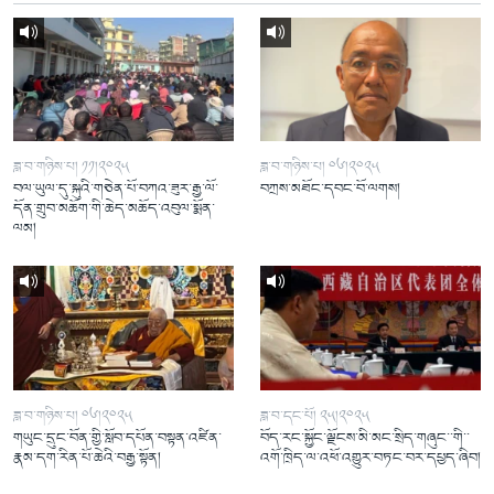
ཟླ་བ་གཉིས་པ། ༡༡།༢༠༢༥
ཟླ་བ་གཉིས་པ། ༠༦།༢༠༢༥
བལ་ཡུལ་དུ་སྐུའི་གཅེན་པོ་བཀའ་ཟུར་རྒྱ་ལོ་
བཀྲས་མཐོང་དབང་བོ་ལགས།
དོན་གྲུབ་མཆོག་གི་ཆེད་མཆོད་འབུལ་སྨོན་
ལམ།
ཟླ་བ་གཉིས་པ། ༠༦།༢༠༢༥
ཟླ་བ་དང་པོ། ༢༥།༢༠༢༥
གཡུང་དྲུང་བོན་གྱི་སློབ་དཔོན་བསྟན་འཛིན་
བོད་རང་སྐྱོང་ལྗོངས་མི་མང་སྲིད་གཞུང་་གི་་
རྣམ་དག་རིན་པོ་ཆེའི་བརྒྱ་སྟོན།
འགོ་ཁྲིད་ལ་འཕོ་འགྱུར་བཏང་བར་དཔྱད་ཞིབ།