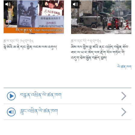
ཟླ་བ་དང་པོ། ༡༥།༢༠༢༥
ཟླ་བ་དང་པོ། ༠༣།༢༠༢༥
སྙེ་མོའི་ཨ་ནེ་དང་གྱེན་ལངས་ལས་འགུལ།
ཨིས་རལ་གྱིས་གྷ་ཛའི་ནང་འཕྲོད་བསྟེན་ཐོབ་
ཐང་ལ་ཡ་ང་མེད་པར་རྡོག་རོལ་གཏོང་གི་
འདུག་ཅེས་སྐྱོན་བརྗོད་བྱས།
ལེ་ཚན་ཁག
བརྙན་འཕྲིན་ལེ་ཚན་ཁག
རླུང་འཕྲིན་ལེ་ཚན་ཁག