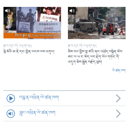
ཟླ་བ་དང་པོ། ༡༥།༢༠༢༥
ཟླ་བ་དང་པོ། ༠༣།༢༠༢༥
སྙེ་མོའི་ཨ་ནེ་དང་གྱེན་ལངས་ལས་འགུལ།
ཨིས་རལ་གྱིས་གྷ་ཛའི་ནང་འཕྲོད་བསྟེན་ཐོབ་
ཐང་ལ་ཡ་ང་མེད་པར་རྡོག་རོལ་གཏོང་གི་
འདུག་ཅེས་སྐྱོན་བརྗོད་བྱས།
ལེ་ཚན་ཁག
བརྙན་འཕྲིན་ལེ་ཚན་ཁག
རླུང་འཕྲིན་ལེ་ཚན་ཁག