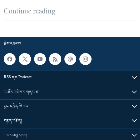
Continue reading
རྗེས་འབྲངས།
RSS དང་Podcast
ང་ཚོར་འབྲེལ་བ་གནང་ན།
རླུང་འཕྲིན་ལེ་ཚན།
བརྙན་འཕྲིན།
གསར་འགྱུར་ཁག