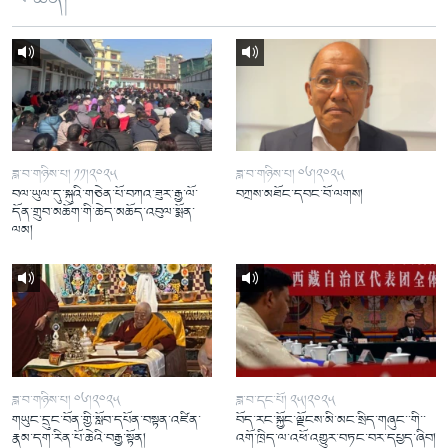
ཟླ་བ་གཉིས་པ། ༡༡།༢༠༢༥
ཟླ་བ་གཉིས་པ། ༠༦།༢༠༢༥
བལ་ཡུལ་དུ་སྐུའི་གཅེན་པོ་བཀའ་ཟུར་རྒྱ་ལོ་
བཀྲས་མཐོང་དབང་བོ་ལགས།
དོན་གྲུབ་མཆོག་གི་ཆེད་མཆོད་འབུལ་སྨོན་
ལམ།
ཟླ་བ་གཉིས་པ། ༠༦།༢༠༢༥
ཟླ་བ་དང་པོ། ༢༥།༢༠༢༥
གཡུང་དྲུང་བོན་གྱི་སློབ་དཔོན་བསྟན་འཛིན་
བོད་རང་སྐྱོང་ལྗོངས་མི་མང་སྲིད་གཞུང་་གི་་
རྣམ་དག་རིན་པོ་ཆེའི་བརྒྱ་སྟོན།
འགོ་ཁྲིད་ལ་འཕོ་འགྱུར་བཏང་བར་དཔྱད་ཞིབ།