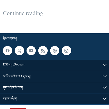
Continue reading
རྗེས་འབྲངས།
RSS དང་Podcast
ང་ཚོར་འབྲེལ་བ་གནང་ན།
རླུང་འཕྲིན་ལེ་ཚན།
བརྙན་འཕྲིན།