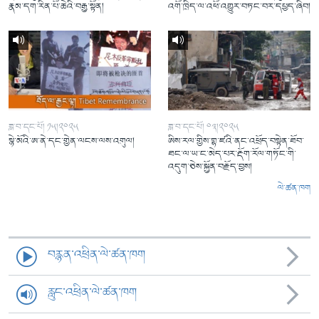
རྣམ་དག་རིན་པོ་ཆེའི་བརྒྱ་སྟོན།
འགོ་ཁྲིད་ལ་འཕོ་འགྱུར་བཏང་བར་དཔྱད་ཞིབ།
ཟླ་བ་དང་པོ། ༡༥།༢༠༢༥
ཟླ་བ་དང་པོ། ༠༣།༢༠༢༥
སྙེ་མོའི་ཨ་ནེ་དང་གྱེན་ལངས་ལས་འགུལ།
ཨིས་རལ་གྱིས་གྷ་ཛའི་ནང་འཕྲོད་བསྟེན་ཐོབ་
ཐང་ལ་ཡ་ང་མེད་པར་རྡོག་རོལ་གཏོང་གི་
འདུག་ཅེས་སྐྱོན་བརྗོད་བྱས།
ལེ་ཚན་ཁག
བརྙན་འཕྲིན་ལེ་ཚན་ཁག
རླུང་འཕྲིན་ལེ་ཚན་ཁག