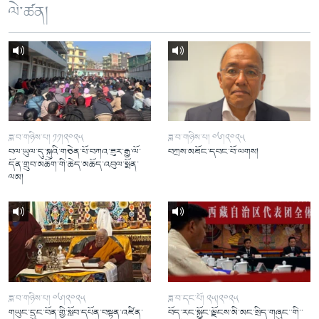
ལེ་ཚན།
ཟླ་བ་གཉིས་པ། ༡༡།༢༠༢༥
ཟླ་བ་གཉིས་པ། ༠༦།༢༠༢༥
བལ་ཡུལ་དུ་སྐུའི་གཅེན་པོ་བཀའ་ཟུར་རྒྱ་ལོ་
བཀྲས་མཐོང་དབང་བོ་ལགས།
དོན་གྲུབ་མཆོག་གི་ཆེད་མཆོད་འབུལ་སྨོན་
ལམ།
ཟླ་བ་གཉིས་པ། ༠༦།༢༠༢༥
ཟླ་བ་དང་པོ། ༢༥།༢༠༢༥
གཡུང་དྲུང་བོན་གྱི་སློབ་དཔོན་བསྟན་འཛིན་
བོད་རང་སྐྱོང་ལྗོངས་མི་མང་སྲིད་གཞུང་་གི་་