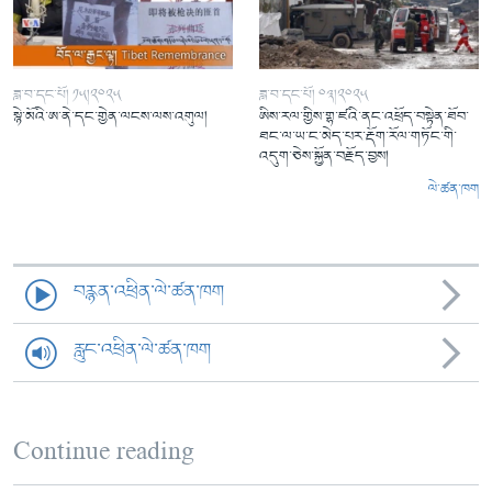
ཟླ་བ་དང་པོ། ༡༥།༢༠༢༥
ཟླ་བ་དང་པོ། ༠༣།༢༠༢༥
སྙེ་མོའི་ཨ་ནེ་དང་གྱེན་ལངས་ལས་འགུལ།
ཨིས་རལ་གྱིས་གྷ་ཛའི་ནང་འཕྲོད་བསྟེན་ཐོབ་
ཐང་ལ་ཡ་ང་མེད་པར་རྡོག་རོལ་གཏོང་གི་
འདུག་ཅེས་སྐྱོན་བརྗོད་བྱས།
ལེ་ཚན་ཁག
བརྙན་འཕྲིན་ལེ་ཚན་ཁག
རླུང་འཕྲིན་ལེ་ཚན་ཁག
Continue reading