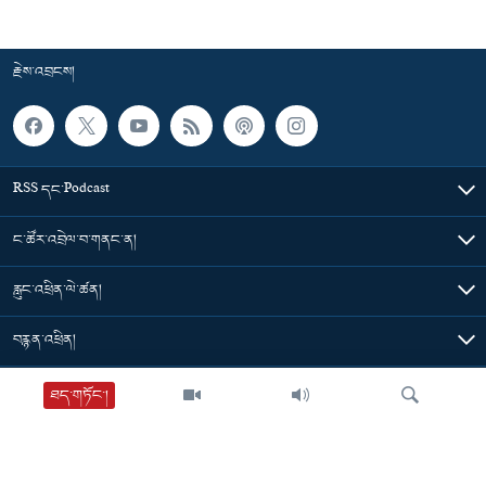
རྗེས་འབྲངས།
RSS དང་Podcast
ང་ཚོར་འབྲེལ་བ་གནང་ན།
རླུང་འཕྲིན་ལེ་ཚན།
བརྙན་འཕྲིན།
གསར་འགྱུར་ཁག
ཐད་གཏོང་།
དེ་མིན་དྲ་འབྲེལ།