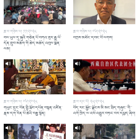
ཟླ་བ་གཉིས་པ། ༡༡།༢༠༢༥
ཟླ་བ་གཉིས་པ། ༠༦།༢༠༢༥
བལ་ཡུལ་དུ་སྐུའི་གཅེན་པོ་བཀའ་ཟུར་རྒྱ་ལོ་
བཀྲས་མཐོང་དབང་བོ་ལགས།
དོན་གྲུབ་མཆོག་གི་ཆེད་མཆོད་འབུལ་སྨོན་
ལམ།
ཟླ་བ་གཉིས་པ། ༠༦།༢༠༢༥
ཟླ་བ་དང་པོ། ༢༥།༢༠༢༥
གཡུང་དྲུང་བོན་གྱི་སློབ་དཔོན་བསྟན་འཛིན་
བོད་རང་སྐྱོང་ལྗོངས་མི་མང་སྲིད་གཞུང་་གི་་
རྣམ་དག་རིན་པོ་ཆེའི་བརྒྱ་སྟོན།
འགོ་ཁྲིད་ལ་འཕོ་འགྱུར་བཏང་བར་དཔྱད་ཞིབ།