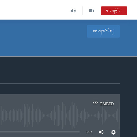
ཐད་གཏོང་།
མངགས་ལེན།
EMBED
e
6:57