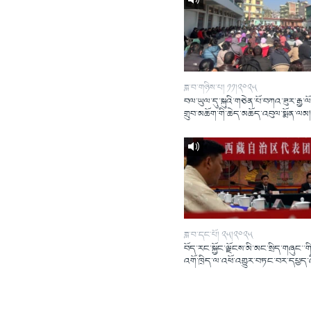
ཟླ་བ་གཉིས་པ། ༡༡།༢༠༢༥
བལ་ཡུལ་དུ་སྐུའི་གཅེན་པོ་བཀའ་ཟུར་རྒྱ་ལ
གྲུབ་མཆོག་གི་ཆེད་མཆོད་འབུལ་སྨོན་ལམ
ཟླ་བ་དང་པོ། ༢༥།༢༠༢༥
བོད་རང་སྐྱོང་ལྗོངས་མི་མང་སྲིད་གཞུང་་གི
འགོ་ཁྲིད་ལ་འཕོ་འགྱུར་བཏང་བར་དཔྱད་