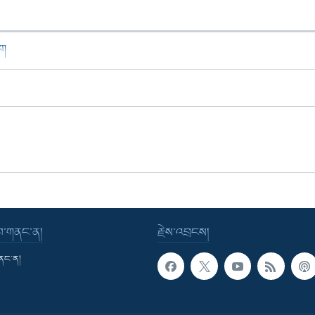
ཁག
་བ་གནང་ན།
རྗེས་འབྲངས།
གནང་ན།