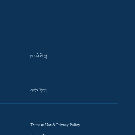
ཁ་བའི་མི་སྣ།
འཛམ་གླིང་།
Terms of Use & Privacy Policy