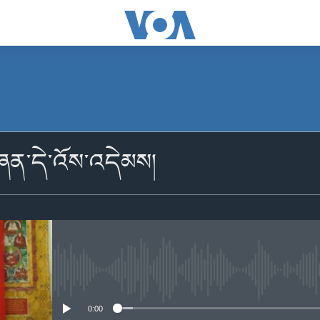
མངགས་ལེན།
ཞན་དེ་འོས་འདེམས།
མངགས་ལེན།
No media source currently availabl
0:00