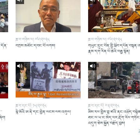
ཟླ་བ་གཉིས་པ། ༠༦།༢༠༢༥
ཟླ་བ་གཉིས་པ། ༠༦།༢༠༢༥
ོ་དོན་
བཀྲས་མཐོང་དབང་བོ་ལགས།
གཡུང་དྲུང་བོན་གྱི་སློབ་དཔོན་བསྟན་
།
རྣམ་དག་རིན་པོ་ཆེའི་བརྒྱ་སྟོན།
ཟླ་བ་དང་པོ། ༡༥།༢༠༢༥
ཟླ་བ་དང་པོ། ༠༣།༢༠༢༥
་་
སྙེ་མོའི་ཨ་ནེ་དང་གྱེན་ལངས་ལས་འགུལ།
ཨིས་རལ་གྱིས་གྷ་ཛའི་ནང་འཕྲོད་བསྟེན
ཞིབ།
ཐང་ལ་ཡ་ང་མེད་པར་རྡོག་རོལ་གཏོང་
འདུག་ཅེས་སྐྱོན་བརྗོད་བྱས།