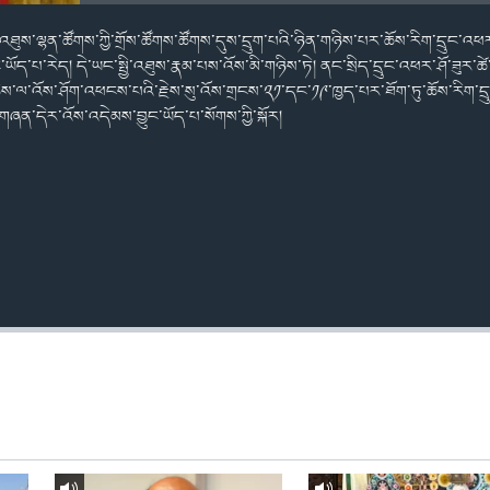
ྱི་འཐུས་ལྷན་ཚོགས་ཀྱི་གྲོས་ཚོགས་ཚོགས་དུས་དྲུག་པའི་ཉིན་གཉིས་པར་ཆོས་རིག་དྲུང་འ
ོད་པ་རེད། དེ་ཡང་སྤྱི་འཐུས་རྣམ་པས་འོས་མི་གཉིས་ཏེ། ནང་སྲིད་དྲུང་འཕར་ཤོ་ཟུར་ཚ
ིས་ལ་འོས་ཤོག་འཕངས་པའི་རྗེས་སུ་འོས་གྲངས་༢༡་དང་༡༩་ཁྱད་པར་ཐོག་ཏུ་ཆོས་རིག་ད
གཞན་དེར་འོས་འདེམས་བྱུང་ཡོད་པ་སོགས་ཀྱི་སྐོར།