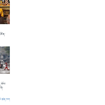
འཛིན་
་ཐོབ་
གི་
ལེ་ཚན་ཁག