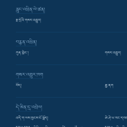
རླུང་འཕྲིན་ལེ་ཚན།
སྔ་དྲོའི་གསར་འགྱུར།
བརྙན་འཕྲིན།
ཀུན་གླེང་།
གསར་འགྱུར།
གསར་འགྱུར་ཁག
བོད།
རྒྱ་ནག
Learning English
དེ་མིན་དྲ་འབྲེལ།
རྗེས་འབྲངས།
འདི་ག་ལས་ཁུངས་ངོ་སྤྲོད།
ཨེ་ཤེ་ཡ་རང་དབང