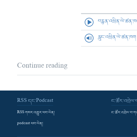
བརྙན་འཕྲིན་ལེ་ཚན་
རླུང་འཕྲིན་ལེ་ཚན་ཁག
Continue reading
RSS དང་Podcast
ང་ཚོར་འབྲེལ
RSS གསར་འགྱུར་ཕབ་ལེན།
ང་ཚོར་འབྲེལ་བ་
podcast ཕབ་ལེན།