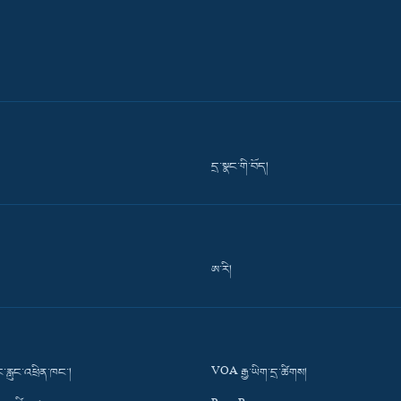
དྲ་སྣང་གི་བོད།
ཨ་རི།
་རླུང་འཕྲིན་ཁང་།
VOA རྒྱ་ཡིག་དྲ་ཚིགས།