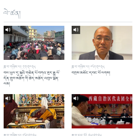
ལེ་ཚན།
ཟླ་བ་གཉིས་པ། ༡༡།༢༠༢༥
ཟླ་བ་གཉིས་པ། ༠༦།༢༠༢༥
བལ་ཡུལ་དུ་སྐུའི་གཅེན་པོ་བཀའ་ཟུར་རྒྱ་ལོ་
བཀྲས་མཐོང་དབང་བོ་ལགས།
དོན་གྲུབ་མཆོག་གི་ཆེད་མཆོད་འབུལ་སྨོན་
ལམ།
ཟླ་བ་གཉིས་པ། ༠༦།༢༠༢༥
ཟླ་བ་དང་པོ། ༢༥།༢༠༢༥