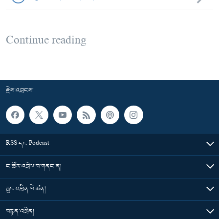
Continue reading
རྗེས་འབྲངས།
RSS དང་Podcast
ང་ཚོར་འབྲེལ་བ་གནང་ན།
རླུང་འཕྲིན་ལེ་ཚན།
བརྙན་འཕྲིན།