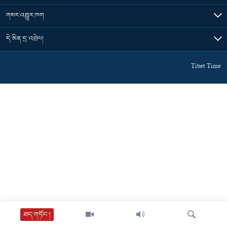
གསར་འགྱུར་ཁག
དེ་མིན་དྲ་འབྲེལ།
Tibet Time
ཐད་གཏོང་།