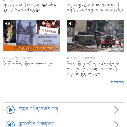
གཡུང་དྲུང་བོན་གྱི་སློབ་དཔོན་བསྟན་འཛིན་
བོད་རང་སྐྱོང་ལྗོངས་མི་མང་སྲིད་གཞུང་་གི་་
རྣམ་དག་རིན་པོ་ཆེའི་བརྒྱ་སྟོན།
འགོ་ཁྲིད་ལ་འཕོ་འགྱུར་བཏང་བར་དཔྱད་ཞིབ།
ཟླ་བ་དང་པོ། ༡༥།༢༠༢༥
ཟླ་བ་དང་པོ། ༠༣།༢༠༢༥
སྙེ་མོའི་ཨ་ནེ་དང་གྱེན་ལངས་ལས་འགུལ།
ཨིས་རལ་གྱིས་གྷ་ཛའི་ནང་འཕྲོད་བསྟེན་ཐོབ་
ཐང་ལ་ཡ་ང་མེད་པར་རྡོག་རོལ་གཏོང་གི་
འདུག་ཅེས་སྐྱོན་བརྗོད་བྱས།
ལེ་ཚན་ཁག
བརྙན་འཕྲིན་ལེ་ཚན་ཁག
རླུང་འཕྲིན་ལེ་ཚན་ཁག