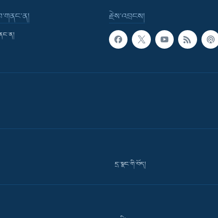
་བ་གནང་ན།
རྗེས་འབྲངས།
གནང་ན།
དྲ་སྣང་གི་བོད།