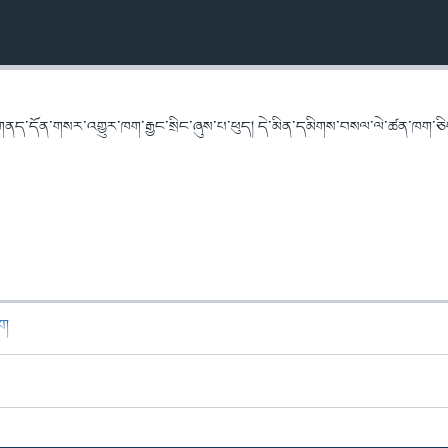
གནད་དོན་གསར་འགྱུར་ཁག་རྒྱང་སྲིང་ཞུས་པ་ཕུད། དེ་མིན་དམིགས་བསལ་ལེ་ཚན་ཁག་ཅིག
ཁག