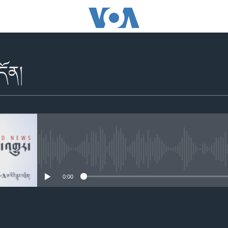
དོན།
No media source currently availabl
0:00