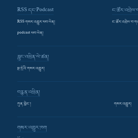
RSS དང་Podcast
ང་ཚོར་འབྲེལ
RSS གསར་འགྱུར་ཕབ་ལེན།
ང་ཚོར་འབྲེལ་བ་
podcast ཕབ་ལེན།
རླུང་འཕྲིན་ལེ་ཚན།
སྔ་དྲོའི་གསར་འགྱུར།
བརྙན་འཕྲིན།
ཀུན་གླེང་།
གསར་འགྱུར།
གསར་འགྱུར་ཁག