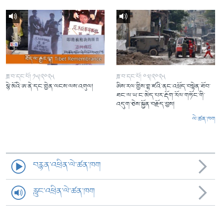
ཟླ་བ་དང་པོ། ༡༥།༢༠༢༥
ཟླ་བ་དང་པོ། ༠༣།༢༠༢༥
སྙེ་མོའི་ཨ་ནེ་དང་གྱེན་ལངས་ལས་འགུལ།
ཨིས་རལ་གྱིས་གྷ་ཛའི་ནང་འཕྲོད་བསྟེན་ཐོབ་
ཐང་ལ་ཡ་ང་མེད་པར་རྡོག་རོལ་གཏོང་གི་
འདུག་ཅེས་སྐྱོན་བརྗོད་བྱས།
ལེ་ཚན་ཁག
བརྙན་འཕྲིན་ལེ་ཚན་ཁག
རླུང་འཕྲིན་ལེ་ཚན་ཁག