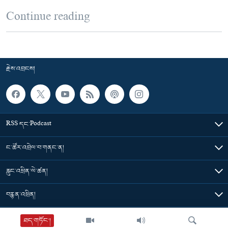
Continue reading
རྗེས་འབྲངས།
RSS དང་Podcast
ང་ཚོར་འབྲེལ་བ་གནང་ན།
རླུང་འཕྲིན་ལེ་ཚན།
བརྙན་འཕྲིན།
གསར་འགྱུར་ཁག
ཐད་གཏོང་།