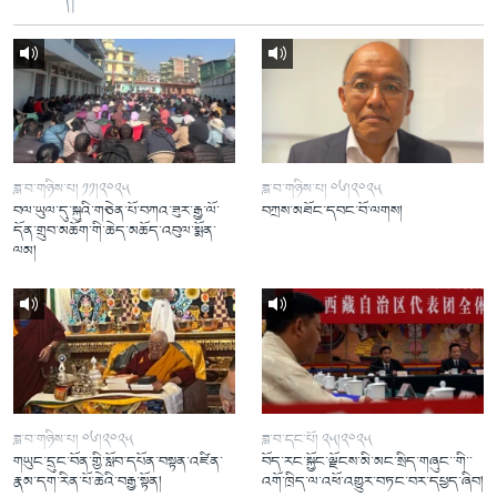
ཟླ་བ་གཉིས་པ། ༡༡།༢༠༢༥
ཟླ་བ་གཉིས་པ། ༠༦།༢༠༢༥
བལ་ཡུལ་དུ་སྐུའི་གཅེན་པོ་བཀའ་ཟུར་རྒྱ་ལོ་
བཀྲས་མཐོང་དབང་བོ་ལགས།
དོན་གྲུབ་མཆོག་གི་ཆེད་མཆོད་འབུལ་སྨོན་
ལམ།
ཟླ་བ་གཉིས་པ། ༠༦།༢༠༢༥
ཟླ་བ་དང་པོ། ༢༥།༢༠༢༥
གཡུང་དྲུང་བོན་གྱི་སློབ་དཔོན་བསྟན་འཛིན་
བོད་རང་སྐྱོང་ལྗོངས་མི་མང་སྲིད་གཞུང་་གི་་
རྣམ་དག་རིན་པོ་ཆེའི་བརྒྱ་སྟོན།
འགོ་ཁྲིད་ལ་འཕོ་འགྱུར་བཏང་བར་དཔྱད་ཞིབ།