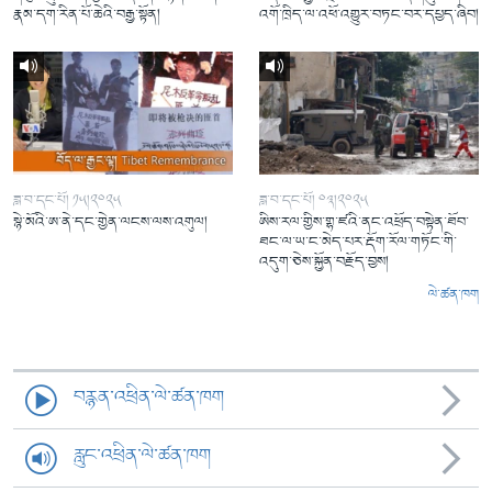
རྣམ་དག་རིན་པོ་ཆེའི་བརྒྱ་སྟོན།
འགོ་ཁྲིད་ལ་འཕོ་འགྱུར་བཏང་བར་དཔྱད་ཞིབ།
ཟླ་བ་དང་པོ། ༡༥།༢༠༢༥
ཟླ་བ་དང་པོ། ༠༣།༢༠༢༥
སྙེ་མོའི་ཨ་ནེ་དང་གྱེན་ལངས་ལས་འགུལ།
ཨིས་རལ་གྱིས་གྷ་ཛའི་ནང་འཕྲོད་བསྟེན་ཐོབ་
ཐང་ལ་ཡ་ང་མེད་པར་རྡོག་རོལ་གཏོང་གི་
འདུག་ཅེས་སྐྱོན་བརྗོད་བྱས།
ལེ་ཚན་ཁག
བརྙན་འཕྲིན་ལེ་ཚན་ཁག
རླུང་འཕྲིན་ལེ་ཚན་ཁག