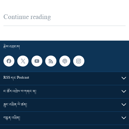
Continue reading
རྗེས་འབྲངས།
RSS དང་Podcast
ང་ཚོར་འབྲེལ་བ་གནང་ན།
རླུང་འཕྲིན་ལེ་ཚན།
བརྙན་འཕྲིན།