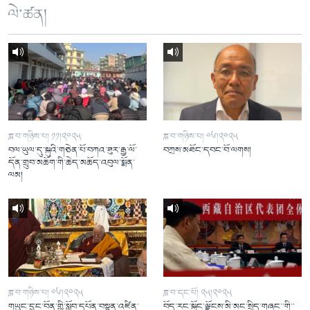
ལེ་ཚན།
ཟླ་བ་གཉིས་པ། ༡༡།༢༠༢༥
ཟླ་བ་གཉིས་པ། ༠༦།༢༠༢༥
བལ་ཡུལ་དུ་སྐུའི་གཅེན་པོ་བཀའ་ཟུར་རྒྱ་ལོ་
བཀྲས་མཐོང་དབང་བོ་ལགས།
དོན་གྲུབ་མཆོག་གི་ཆེད་མཆོད་འབུལ་སྨོན་
ལམ།
ཟླ་བ་གཉིས་པ། ༠༦།༢༠༢༥
ཟླ་བ་དང་པོ། ༢༥།༢༠༢༥
གཡུང་དྲུང་བོན་གྱི་སློབ་དཔོན་བསྟན་འཛིན་
བོད་རང་སྐྱོང་ལྗོངས་མི་མང་སྲིད་གཞུང་་གི་་