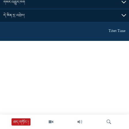
གསར་འགྱུར་ཁག
དེ་མིན་དྲ་འབྲེལ།
Tibet Time
ཐད་གཏོང་།