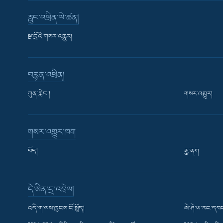
རླུང་འཕྲིན་ལེ་ཚན།
སྔ་དྲོའི་གསར་འགྱུར།
བརྙན་འཕྲིན།
ཀུན་གླེང་།
གསར་འགྱུར།
གསར་འགྱུར་ཁག
བོད།
རྒྱ་ནག
Learning English
དེ་མིན་དྲ་འབྲེལ།
རྗེས་འབྲངས།
འདི་ག་ལས་ཁུངས་ངོ་སྤྲོད།
ཨེ་ཤེ་ཡ་རང་དབང