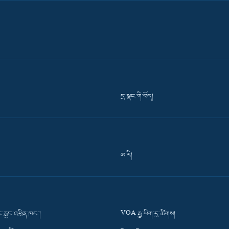
དྲ་སྣང་གི་བོད།
ཨ་རི།
་རླུང་འཕྲིན་ཁང་།
VOA རྒྱ་ཡིག་དྲ་ཚིགས།