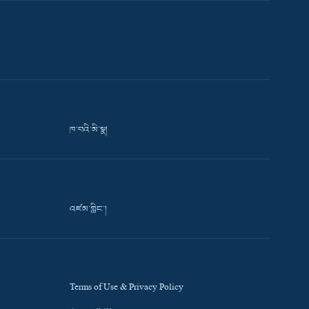
ཁ་བའི་མི་སྣ།
འཛམ་གླིང་།
Terms of Use & Privacy Policy