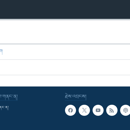
ཁག
་བ་གནང་ན།
རྗེས་འབྲངས།
གནང་ན།