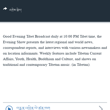
ཀར་
Learning English
འཚོལ་
དྲ་བརྙན་གསར་འགྱུར།
བགྲོ་གླེང་མདུན་ལྕོག
འགྲེམ་སྤེལ།
ཞིབ་
རྗེས་འབྲངས།
ཁ་བའི་མི་སྣ།
བསྐྱར་ཞིབ།
ལ་
བསྐྱོད།
བུད་མེད་ལེ་ཚན།
པོ་ཊི་ཁ་སི།
དཔེ་ཀློག
དཔེ་ཀློག
སྐད་ཡིག
Good Evening Tibet Broadcast daily at 10:00 PM Tibet time, the
ཆབ་སྲིད་བཙོན་པ་ངོ་སྤྲོད།
ཕ་ཡུལ་གླེང་སྟེགས།
Evening Show presents the latest regional and world news,
correspondent reports, and interviews with various newsmakers and
ཆོས་རིག་ལེ་ཚན།
on location informants. Weekly features include Tibetan Current
Affairs, Youth, Health, Buddhism and Culture, and shows on
གཞོན་སྐྱེས་དང་ཤེས་ཡོན།
traditional and contemporary Tibetan music. (in Tibetan).
འཕྲོད་བསྟེན་དང་དོན་ལྡན་གྱི་མི་ཚེ།
གངས་རིའི་བྲག་ཅ།
བུད་མེད།
སོ་ཡ་ལ། བོད་ཀྱི་གླུ་གཞས།
བརྙན་འཕྲིན་ལེ་ཚན་ཁག