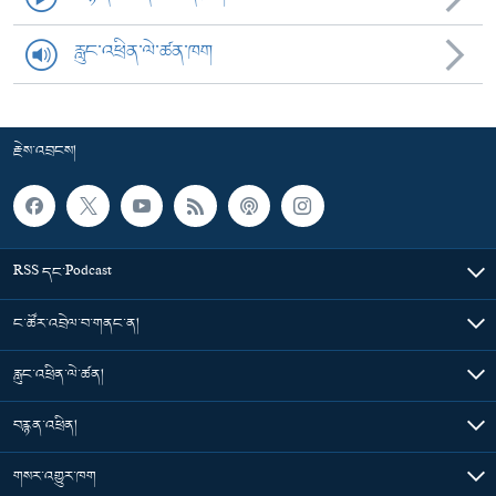
རླུང་འཕྲིན་ལེ་ཚན་ཁག
རྗེས་འབྲངས།
RSS དང་Podcast
ང་ཚོར་འབྲེལ་བ་གནང་ན།
རླུང་འཕྲིན་ལེ་ཚན།
བརྙན་འཕྲིན།
གསར་འགྱུར་ཁག