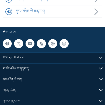
རླུང་འཕྲིན་ལེ་ཚན་ཁག
རྗེས་འབྲངས།
RSS དང་Podcast
ང་ཚོར་འབྲེལ་བ་གནང་ན།
རླུང་འཕྲིན་ལེ་ཚན།
བརྙན་འཕྲིན།
གསར་འགྱུར་ཁག