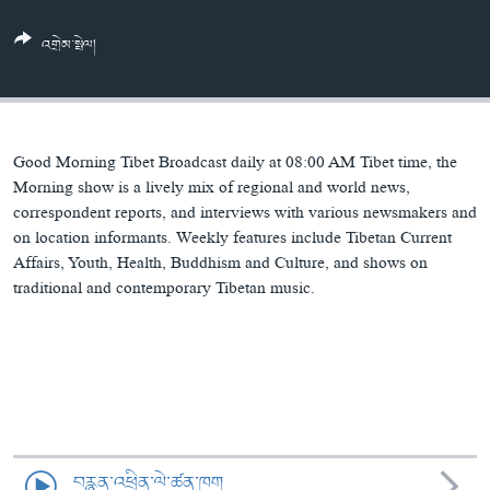
ཀར་
Learning English
འཚོལ་
དྲ་བརྙན་གསར་འགྱུར།
བགྲོ་གླེང་མདུན་ལྕོག
འགྲེམ་སྤེལ།
ཞིབ་
རྗེས་འབྲངས།
ཁ་བའི་མི་སྣ།
བསྐྱར་ཞིབ།
ལ་
བསྐྱོད།
བུད་མེད་ལེ་ཚན།
པོ་ཊི་ཁ་སི།
དཔེ་ཀློག
དཔེ་ཀློག
སྐད་ཡིག
Good Morning Tibet Broadcast daily at 08:00 AM Tibet time, the
ཆབ་སྲིད་བཙོན་པ་ངོ་སྤྲོད།
ཕ་ཡུལ་གླེང་སྟེགས།
Morning show is a lively mix of regional and world news,
correspondent reports, and interviews with various newsmakers and
ཆོས་རིག་ལེ་ཚན།
on location informants. Weekly features include Tibetan Current
Affairs, Youth, Health, Buddhism and Culture, and shows on
གཞོན་སྐྱེས་དང་ཤེས་ཡོན།
traditional and contemporary Tibetan music.
འཕྲོད་བསྟེན་དང་དོན་ལྡན་གྱི་མི་ཚེ།
གངས་རིའི་བྲག་ཅ།
བུད་མེད།
སོ་ཡ་ལ། བོད་ཀྱི་གླུ་གཞས།
བརྙན་འཕྲིན་ལེ་ཚན་ཁག