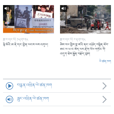
ཟླ་བ་དང་པོ། ༡༥།༢༠༢༥
ཟླ་བ་དང་པོ། ༠༣།༢༠༢༥
སྙེ་མོའི་ཨ་ནེ་དང་གྱེན་ལངས་ལས་འགུལ།
ཨིས་རལ་གྱིས་གྷ་ཛའི་ནང་འཕྲོད་བསྟེན་ཐོབ་
ཐང་ལ་ཡ་ང་མེད་པར་རྡོག་རོལ་གཏོང་གི་
འདུག་ཅེས་སྐྱོན་བརྗོད་བྱས།
ལེ་ཚན་ཁག
བརྙན་འཕྲིན་ལེ་ཚན་ཁག
རླུང་འཕྲིན་ལེ་ཚན་ཁག