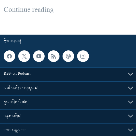
Continue reading
རྗེས་འབྲངས།
RSS དང་Podcast
ང་ཚོར་འབྲེལ་བ་གནང་ན།
རླུང་འཕྲིན་ལེ་ཚན།
བརྙན་འཕྲིན།
གསར་འགྱུར་ཁག