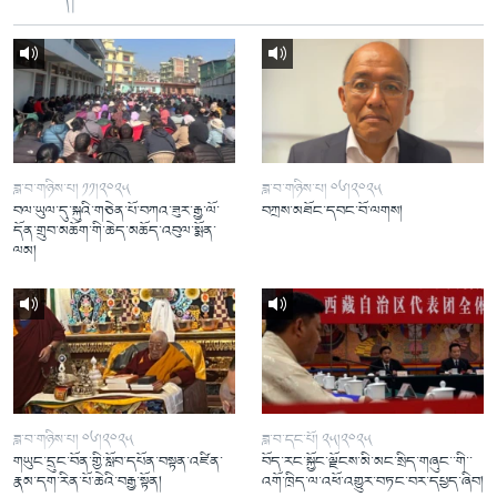
ཟླ་བ་གཉིས་པ། ༡༡།༢༠༢༥
ཟླ་བ་གཉིས་པ། ༠༦།༢༠༢༥
བལ་ཡུལ་དུ་སྐུའི་གཅེན་པོ་བཀའ་ཟུར་རྒྱ་ལོ་
བཀྲས་མཐོང་དབང་བོ་ལགས།
དོན་གྲུབ་མཆོག་གི་ཆེད་མཆོད་འབུལ་སྨོན་
ལམ།
ཟླ་བ་གཉིས་པ། ༠༦།༢༠༢༥
ཟླ་བ་དང་པོ། ༢༥།༢༠༢༥
གཡུང་དྲུང་བོན་གྱི་སློབ་དཔོན་བསྟན་འཛིན་
བོད་རང་སྐྱོང་ལྗོངས་མི་མང་སྲིད་གཞུང་་གི་་
རྣམ་དག་རིན་པོ་ཆེའི་བརྒྱ་སྟོན།
འགོ་ཁྲིད་ལ་འཕོ་འགྱུར་བཏང་བར་དཔྱད་ཞིབ།