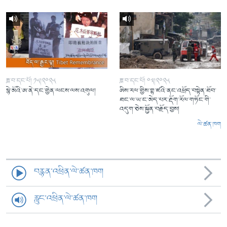
ཟླ་བ་དང་པོ། ༡༥།༢༠༢༥
ཟླ་བ་དང་པོ། ༠༣།༢༠༢༥
སྙེ་མོའི་ཨ་ནེ་དང་གྱེན་ལངས་ལས་འགུལ།
ཨིས་རལ་གྱིས་གྷ་ཛའི་ནང་འཕྲོད་བསྟེན་ཐོབ་
ཐང་ལ་ཡ་ང་མེད་པར་རྡོག་རོལ་གཏོང་གི་
འདུག་ཅེས་སྐྱོན་བརྗོད་བྱས།
ལེ་ཚན་ཁག
བརྙན་འཕྲིན་ལེ་ཚན་ཁག
རླུང་འཕྲིན་ལེ་ཚན་ཁག