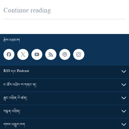
Continue reading
རྗེས་འབྲངས།
RSS དང་Podcast
ང་ཚོར་འབྲེལ་བ་གནང་ན།
རླུང་འཕྲིན་ལེ་ཚན།
བརྙན་འཕྲིན།
གསར་འགྱུར་ཁག