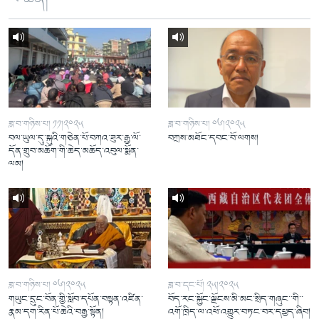
ཟླ་བ་གཉིས་པ། ༡༡།༢༠༢༥
ཟླ་བ་གཉིས་པ། ༠༦།༢༠༢༥
བལ་ཡུལ་དུ་སྐུའི་གཅེན་པོ་བཀའ་ཟུར་རྒྱ་ལོ་
བཀྲས་མཐོང་དབང་བོ་ལགས།
དོན་གྲུབ་མཆོག་གི་ཆེད་མཆོད་འབུལ་སྨོན་
ལམ།
ཟླ་བ་གཉིས་པ། ༠༦།༢༠༢༥
ཟླ་བ་དང་པོ། ༢༥།༢༠༢༥
གཡུང་དྲུང་བོན་གྱི་སློབ་དཔོན་བསྟན་འཛིན་
བོད་རང་སྐྱོང་ལྗོངས་མི་མང་སྲིད་གཞུང་་གི་་
རྣམ་དག་རིན་པོ་ཆེའི་བརྒྱ་སྟོན།
འགོ་ཁྲིད་ལ་འཕོ་འགྱུར་བཏང་བར་དཔྱད་ཞིབ།