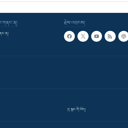
་བ་གནང་ན།
རྗེས་འབྲངས།
གནང་ན།
དྲ་སྣང་གི་བོད།