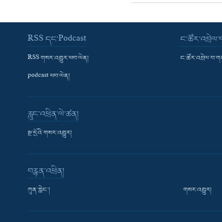
RSS དང་Podcast
ང་ཚོར་འབྲེལ
RSS གསར་འགྱུར་ཕབ་ལེན།
ང་ཚོར་འབྲེལ་བ་
podcast ཕབ་ལེན།
རླུང་འཕྲིན་ལེ་ཚན།
སྔ་དྲོའི་གསར་འགྱུར།
བརྙན་འཕྲིན།
ཀུན་གླེང་།
གསར་འགྱུར།