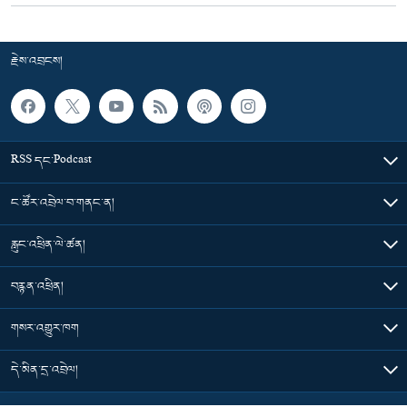
རྗེས་འབྲངས།
RSS དང་Podcast
ང་ཚོར་འབྲེལ་བ་གནང་ན།
རླུང་འཕྲིན་ལེ་ཚན།
བརྙན་འཕྲིན།
གསར་འགྱུར་ཁག
དེ་མིན་དྲ་འབྲེལ།