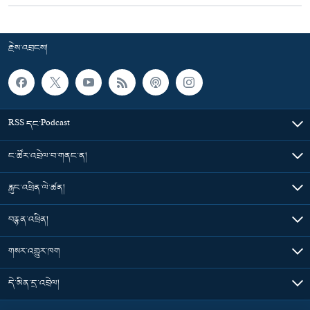
རྗེས་འབྲངས།
RSS དང་Podcast
ང་ཚོར་འབྲེལ་བ་གནང་ན།
རླུང་འཕྲིན་ལེ་ཚན།
བརྙན་འཕྲིན།
གསར་འགྱུར་ཁག
དེ་མིན་དྲ་འབྲེལ།