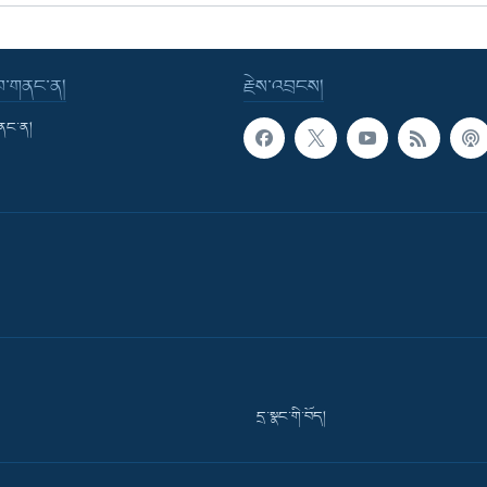
་བ་གནང་ན།
རྗེས་འབྲངས།
གནང་ན།
དྲ་སྣང་གི་བོད།