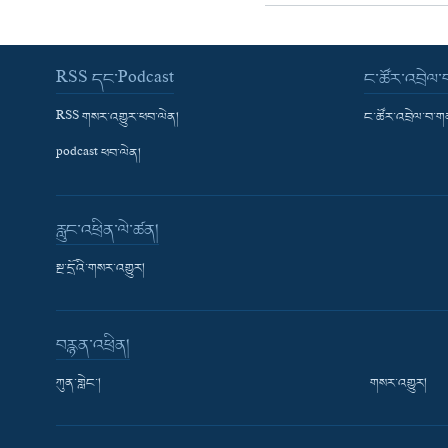
RSS དང་Podcast
ང་ཚོར་འབྲེལ
RSS གསར་འགྱུར་ཕབ་ལེན།
ང་ཚོར་འབྲེལ་བ་
podcast ཕབ་ལེན།
རླུང་འཕྲིན་ལེ་ཚན།
སྔ་དྲོའི་གསར་འགྱུར།
བརྙན་འཕྲིན།
ཀུན་གླེང་།
གསར་འགྱུར།