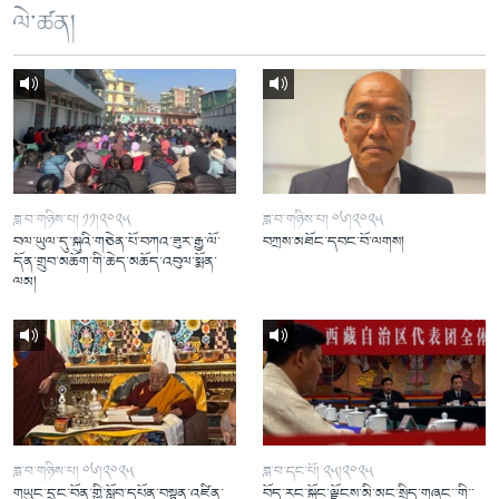
ལེ་ཚན།
ཟླ་བ་གཉིས་པ། ༡༡།༢༠༢༥
ཟླ་བ་གཉིས་པ། ༠༦།༢༠༢༥
བལ་ཡུལ་དུ་སྐུའི་གཅེན་པོ་བཀའ་ཟུར་རྒྱ་ལོ་
བཀྲས་མཐོང་དབང་བོ་ལགས།
དོན་གྲུབ་མཆོག་གི་ཆེད་མཆོད་འབུལ་སྨོན་
ལམ།
ཟླ་བ་གཉིས་པ། ༠༦།༢༠༢༥
ཟླ་བ་དང་པོ། ༢༥།༢༠༢༥
གཡུང་དྲུང་བོན་གྱི་སློབ་དཔོན་བསྟན་འཛིན་
བོད་རང་སྐྱོང་ལྗོངས་མི་མང་སྲིད་གཞུང་་གི་་