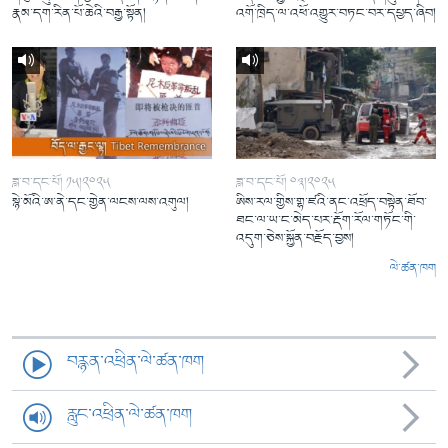
རྣམ་དག་རིན་པོ་ཆེའི་བརྒྱ་སྟོན།
འགོ་ཁྲིད་ལ་འཕོ་འགྱུར་བཏང་བར་དཔྱད་ཞིབ།
ཟླ་བ་དང་པོ། ༡༥།༢༠༢༥
ཟླ་བ་དང་པོ། ༠༣།༢༠༢༥
སྙེ་མོའི་ཨ་ནེ་དང་གྱེན་ལངས་ལས་འགུལ།
ཨིས་རལ་གྱིས་གྷ་ཛའི་ནང་འཕྲོད་བསྟེན་ཐོབ་
ཐང་ལ་ཡ་ང་མེད་པར་རྡོག་རོལ་གཏོང་གི་
འདུག་ཅེས་སྐྱོན་བརྗོད་བྱས།
ལེ་ཚན་ཁག
བརྙན་འཕྲིན་ལེ་ཚན་ཁག
རླུང་འཕྲིན་ལེ་ཚན་ཁག