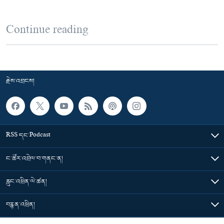
Continue reading
རྗེས་འབྲངས།
RSS དང་Podcast
ང་ཚོར་འབྲེལ་བ་གནང་ན།
རླུང་འཕྲིན་ལེ་ཚན།
བརྙན་འཕྲིན།