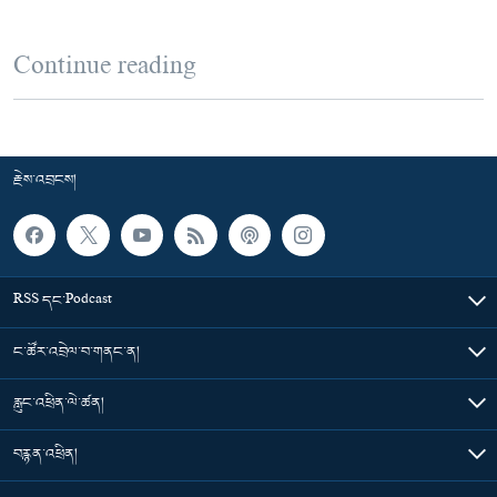
Continue reading
རྗེས་འབྲངས།
RSS དང་Podcast
ང་ཚོར་འབྲེལ་བ་གནང་ན།
རླུང་འཕྲིན་ལེ་ཚན།
བརྙན་འཕྲིན།