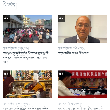
ལེ་ཚན།
ཟླ་བ་གཉིས་པ། ༡༡།༢༠༢༥
ཟླ་བ་གཉིས་པ། ༠༦།༢༠༢༥
བལ་ཡུལ་དུ་སྐུའི་གཅེན་པོ་བཀའ་ཟུར་རྒྱ་ལོ་
བཀྲས་མཐོང་དབང་བོ་ལགས།
དོན་གྲུབ་མཆོག་གི་ཆེད་མཆོད་འབུལ་སྨོན་
ལམ།
ཟླ་བ་གཉིས་པ། ༠༦།༢༠༢༥
ཟླ་བ་དང་པོ། ༢༥།༢༠༢༥
གཡུང་དྲུང་བོན་གྱི་སློབ་དཔོན་བསྟན་འཛིན་
བོད་རང་སྐྱོང་ལྗོངས་མི་མང་སྲིད་གཞུང་་གི་་