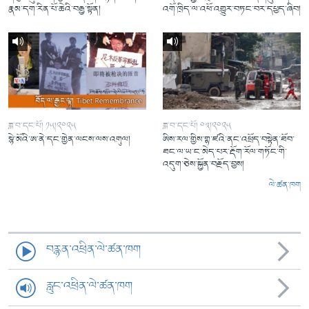
རྣམ་དག་རིན་པོ་ཆེའི་བརྒྱ་སྟོན།
འགོ་ཁྲིད་ལ་འཕོ་འགྱུར་བཏང་བར་དཔྱད་ཞིབ།
ཟླ་བ་དང་པོ། ༡༥།༢༠༢༥
ཟླ་བ་དང་པོ། ༠༣།༢༠༢༥
སྙེ་མོའི་ཨ་ནེ་དང་གྱེན་ལངས་ལས་འགུལ།
ཨིས་རལ་གྱིས་གྷ་ཛའི་ནང་འཕྲོད་བསྟེན་ཐོབ་
ཐང་ལ་ཡ་ང་མེད་པར་རྡོག་རོལ་གཏོང་གི་
འདུག་ཅེས་སྐྱོན་བརྗོད་བྱས།
ལེ་ཚན་ཁག
བརྙན་འཕྲིན་ལེ་ཚན་ཁག
རླུང་འཕྲིན་ལེ་ཚན་ཁག