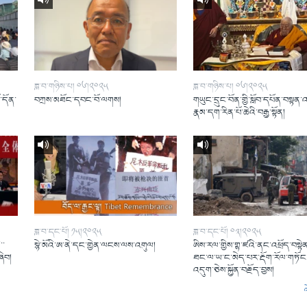
ཟླ་བ་གཉིས་པ། ༠༦།༢༠༢༥
ཟླ་བ་གཉིས་པ། ༠༦།༢༠༢༥
ོ་དོན་
བཀྲས་མཐོང་དབང་བོ་ལགས།
གཡུང་དྲུང་བོན་གྱི་སློབ་དཔོན་བསྟན་
།
རྣམ་དག་རིན་པོ་ཆེའི་བརྒྱ་སྟོན།
ཟླ་བ་དང་པོ། ༡༥།༢༠༢༥
ཟླ་བ་དང་པོ། ༠༣།༢༠༢༥
་་
སྙེ་མོའི་ཨ་ནེ་དང་གྱེན་ལངས་ལས་འགུལ།
ཨིས་རལ་གྱིས་གྷ་ཛའི་ནང་འཕྲོད་བསྟེན
ཞིབ།
ཐང་ལ་ཡ་ང་མེད་པར་རྡོག་རོལ་གཏོང་
འདུག་ཅེས་སྐྱོན་བརྗོད་བྱས།