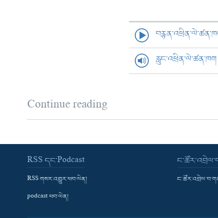
བརྙན་འཕྲིན་ལེ་ཚན་
རླུང་འཕྲིན་ལེ་ཚན་ཁག
Continue reading
RSS དང་Podcast
ང་ཚོར་འབྲེལ
RSS གསར་འགྱུར་ཕབ་ལེན།
ང་ཚོར་འབྲེལ་བ་
podcast ཕབ་ལེན།