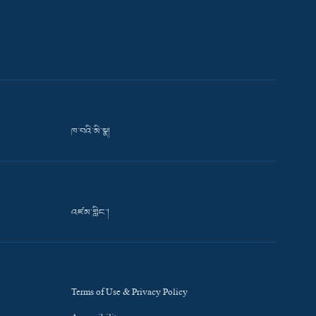
ཁ་བའི་མི་སྣ།
འཛམ་གླིང་།
Terms of Use & Privacy Policy