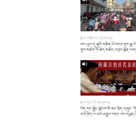
ཟླ་བ་གཉིས་པ། ༡༡།༢༠༢༥
བལ་ཡུལ་དུ་སྐུའི་གཅེན་པོ་བཀའ་ཟུར་རྒྱ་ལ
གྲུབ་མཆོག་གི་ཆེད་མཆོད་འབུལ་སྨོན་ལམ
ཟླ་བ་དང་པོ། ༢༥།༢༠༢༥
བོད་རང་སྐྱོང་ལྗོངས་མི་མང་སྲིད་གཞུང་་གི
འགོ་ཁྲིད་ལ་འཕོ་འགྱུར་བཏང་བར་དཔྱད་