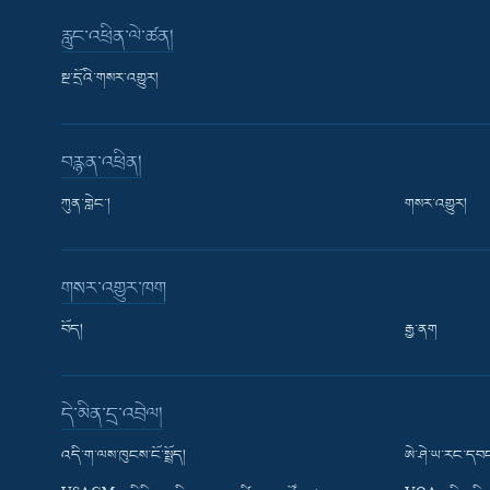
རླུང་འཕྲིན་ལེ་ཚན།
སྔ་དྲོའི་གསར་འགྱུར།
བརྙན་འཕྲིན།
ཀུན་གླེང་།
གསར་འགྱུར།
གསར་འགྱུར་ཁག
བོད།
རྒྱ་ནག
Learning English
དེ་མིན་དྲ་འབྲེལ།
རྗེས་འབྲངས།
འདི་ག་ལས་ཁུངས་ངོ་སྤྲོད།
ཨེ་ཤེ་ཡ་རང་དབང