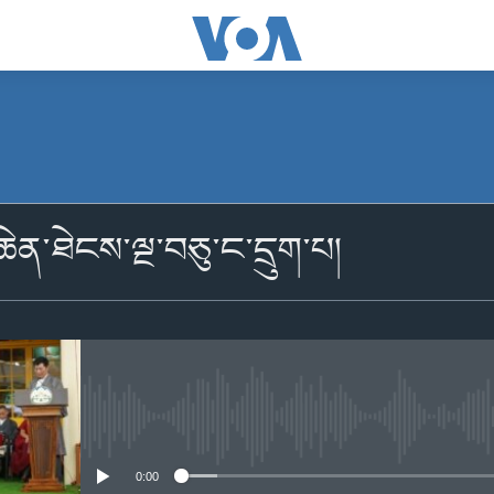
མངགས་ལེན།
ེན་ཐེངས་ལྔ་བཅུ་ང་དྲུག་པ།
མངགས་ལེན།
No media source currently availabl
0:00