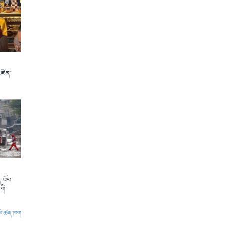
འཛིན་
་ཐོབ་
གི་
ལེ་ཚན་ཁག