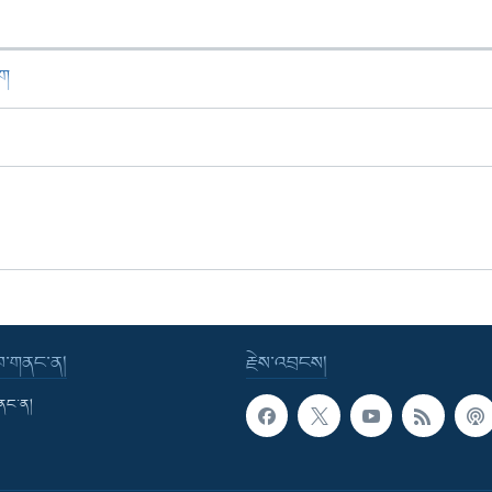
ཁག
་བ་གནང་ན།
རྗེས་འབྲངས།
གནང་ན།