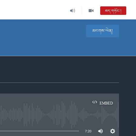
ཐད་གཏོང་།
མངགས་ལེན།
EMBED
e
7:20