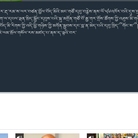
་སྒར་རྡ་རམ་ས་ལར་བཙན་བྱོལ་བོད་མིའི་མང་གཙོ་དབུ་བརྙེས་ནས་ལོ་༥༦འཁོར་བའི་དུས་ད
་ལ་དཔལ་ལྡན་སྲིད་སྐྱོང་དབུས་པའི་སྐུ་མགྲོན་གཙོ་བོ་རྒྱ་གར་གྲོས་ཚོགས་ཀྱི་འཐུས་མི
་མི་རིགས་ཀྱི་འདི་ཕྱི་གཉིས་ཀྱི་མགོན་སྐྱབས་དང་བླ་ན་མེད་པའི་དབུ་ཁྲིད་༸གོང་ས་༸སྐ
འི་ལམ་སྲོལ་གསོལ་རས་མཛད་པ་ནས་ད་ལྟའི་བར་