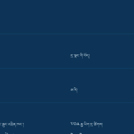
དྲ་སྣང་གི་བོད།
ཨ་རི།
་རླུང་འཕྲིན་ཁང་།
VOA རྒྱ་ཡིག་དྲ་ཚིགས།