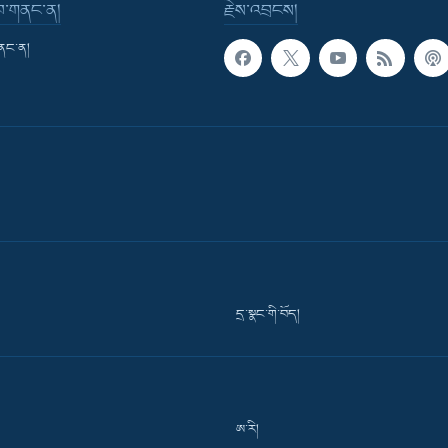
་བ་གནང་ན།
རྗེས་འབྲངས།
གནང་ན།
དྲ་སྣང་གི་བོད།
ཨ་རི།