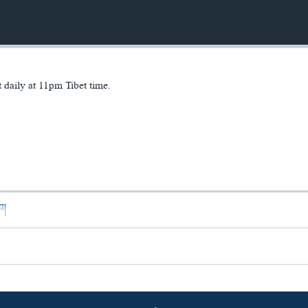
daily at 11pm Tibet time.
ཁག