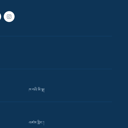
ཁ་བའི་མི་སྣ།
འཛམ་གླིང་།