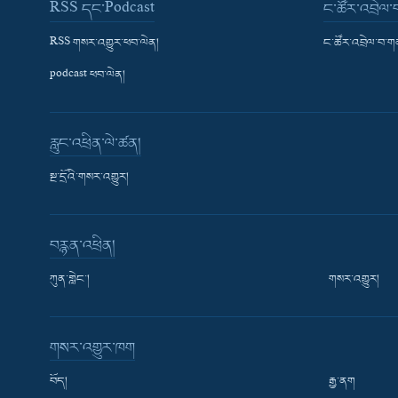
RSS དང་Podcast
ང་ཚོར་འབྲེལ
RSS གསར་འགྱུར་ཕབ་ལེན།
ང་ཚོར་འབྲེལ་བ་
podcast ཕབ་ལེན།
རླུང་འཕྲིན་ལེ་ཚན།
སྔ་དྲོའི་གསར་འགྱུར།
བརྙན་འཕྲིན།
ཀུན་གླེང་།
གསར་འགྱུར།
གསར་འགྱུར་ཁག
བོད།
རྒྱ་ནག