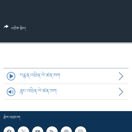
ཀར་
Learning English
འཚོལ་
དྲ་བརྙན་གསར་འགྱུར།
བགྲོ་གླེང་མདུན་ལྕོག
ཞིབ་
རྗེས་འབྲངས།
ཁ་བའི་མི་སྣ།
བསྐྱར་ཞིབ།
ལ་
བསྐྱོད།
འགྲེམ་སྤེལ།
བུད་མེད་ལེ་ཚན།
པོ་ཊི་ཁ་སི།
དཔེ་ཀློག
དཔེ་ཀློག
སྐད་ཡིག
ཆབ་སྲིད་བཙོན་པ་ངོ་སྤྲོད།
ཕ་ཡུལ་གླེང་སྟེགས།
ཆོས་རིག་ལེ་ཚན།
གཞོན་སྐྱེས་དང་ཤེས་ཡོན།
བརྙན་འཕྲིན་ལེ་ཚན་ཁག
འཕྲོད་བསྟེན་དང་དོན་ལྡན་གྱི་མི་ཚེ།
རླུང་འཕྲིན་ལེ་ཚན་ཁག
གངས་རིའི་བྲག་ཅ།
བུད་མེད།
སོ་ཡ་ལ། བོད་ཀྱི་གླུ་གཞས།
རྗེས་འབྲངས།