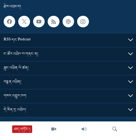
རྗེས་འབྲངས།
RSS དང་Podcast
ང་ཚོར་འབྲེལ་བ་གནང་ན།
རླུང་འཕྲིན་ལེ་ཚན།
བརྙན་འཕྲིན།
གསར་འགྱུར་ཁག
དེ་མིན་དྲ་འབྲེལ།
Tibet Time
ཐད་གཏོང་།