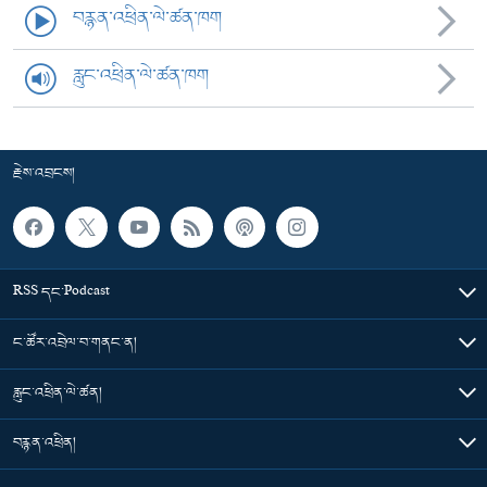
བརྙན་འཕྲིན་ལེ་ཚན་ཁག
རླུང་འཕྲིན་ལེ་ཚན་ཁག
རྗེས་འབྲངས།
RSS དང་Podcast
ང་ཚོར་འབྲེལ་བ་གནང་ན།
རླུང་འཕྲིན་ལེ་ཚན།
བརྙན་འཕྲིན།