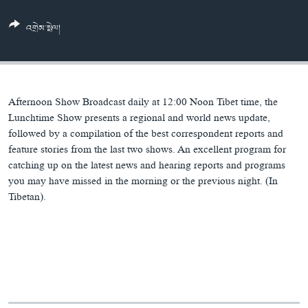
ཀར་
Learning English
འཚོལ་
དྲ་བརྙན་གསར་འགྱུར།
བགྲོ་གླེང་མདུན་ལྕོག
འགྲེམ་སྤེལ།
ཞིབ་
རྗེས་འབྲངས།
ཁ་བའི་མི་སྣ།
བསྐྱར་ཞིབ།
ལ་
བསྐྱོད།
བུད་མེད་ལེ་ཚན།
པོ་ཊི་ཁ་སི།
དཔེ་ཀློག
དཔེ་ཀློག
སྐད་ཡིག
Afternoon Show Broadcast daily at 12:00 Noon Tibet time, the
ཆབ་སྲིད་བཙོན་པ་ངོ་སྤྲོད།
ཕ་ཡུལ་གླེང་སྟེགས།
Lunchtime Show presents a regional and world news update,
followed by a compilation of the best correspondent reports and
ཆོས་རིག་ལེ་ཚན།
feature stories from the last two shows. An excellent program for
catching up on the latest news and hearing reports and programs
གཞོན་སྐྱེས་དང་ཤེས་ཡོན།
you may have missed in the morning or the previous night. (In
འཕྲོད་བསྟེན་དང་དོན་ལྡན་གྱི་མི་ཚེ།
Tibetan).
གངས་རིའི་བྲག་ཅ།
བུད་མེད།
སོ་ཡ་ལ། བོད་ཀྱི་གླུ་གཞས།