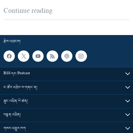
Continue reading
རྗེས་འབྲངས།
RSS དང་Podcast
ང་ཚོར་འབྲེལ་བ་གནང་ན།
རླུང་འཕྲིན་ལེ་ཚན།
བརྙན་འཕྲིན།
གསར་འགྱུར་ཁག