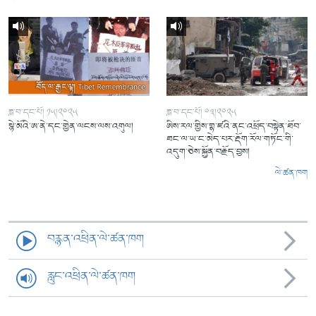
ཟླ་བ་དང་པོ། ༡༥།༢༠༢༥
ཟླ་བ་དང་པོ། ༠༣།༢༠༢༥
སྙེ་མོའི་ཨ་ནེ་དང་གྱེན་ལངས་ལས་འགུལ།
ཨིས་རལ་གྱིས་གྷ་ཛའི་ནང་འཕྲོད་བསྟེན་ཐོབ་
ཐང་ལ་ཡ་ང་མེད་པར་རྡོག་རོལ་གཏོང་གི་
འདུག་ཅེས་སྐྱོན་བརྗོད་བྱས།
ལེ་ཚན་ཁག
བརྙན་འཕྲིན་ལེ་ཚན་ཁག
རླུང་འཕྲིན་ལེ་ཚན་ཁག