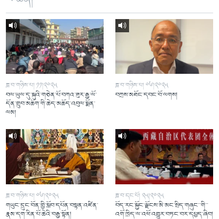
ཟླ་བ་གཉིས་པ། ༡༡།༢༠༢༥
ཟླ་བ་གཉིས་པ། ༠༦།༢༠༢༥
བལ་ཡུལ་དུ་སྐུའི་གཅེན་པོ་བཀའ་ཟུར་རྒྱ་ལོ་
བཀྲས་མཐོང་དབང་བོ་ལགས།
དོན་གྲུབ་མཆོག་གི་ཆེད་མཆོད་འབུལ་སྨོན་
ལམ།
ཟླ་བ་གཉིས་པ། ༠༦།༢༠༢༥
ཟླ་བ་དང་པོ། ༢༥།༢༠༢༥
གཡུང་དྲུང་བོན་གྱི་སློབ་དཔོན་བསྟན་འཛིན་
བོད་རང་སྐྱོང་ལྗོངས་མི་མང་སྲིད་གཞུང་་གི་་
རྣམ་དག་རིན་པོ་ཆེའི་བརྒྱ་སྟོན།
འགོ་ཁྲིད་ལ་འཕོ་འགྱུར་བཏང་བར་དཔྱད་ཞིབ།