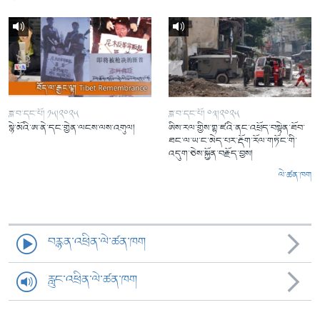
ཟླ་བ་དང་པོ། ༡༥།༢༠༢༥
ཟླ་བ་དང་པོ། ༠༣།༢༠༢༥
སྙེ་མོའི་ཨ་ནེ་དང་གྱེན་ལངས་ལས་འགུལ།
ཨིས་རལ་གྱིས་གྷ་ཛའི་ནང་འཕྲོད་བསྟེན་ཐོབ་
ཐང་ལ་ཡ་ང་མེད་པར་རྡོག་རོལ་གཏོང་གི་
འདུག་ཅེས་སྐྱོན་བརྗོད་བྱས།
ལེ་ཚན་ཁག
བརྙན་འཕྲིན་ལེ་ཚན་ཁག
རླུང་འཕྲིན་ལེ་ཚན་ཁག