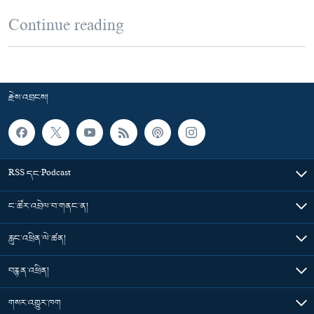
Continue reading
རྗེས་འབྲངས།
RSS དང་Podcast
ང་ཚོར་འབྲེལ་བ་གནང་ན།
རླུང་འཕྲིན་ལེ་ཚན།
བརྙན་འཕྲིན།
གསར་འགྱུར་ཁག