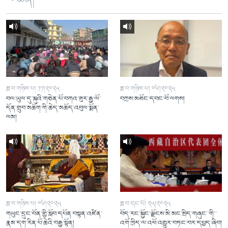
ཟླ་བ་གཉིས་པ། ༡༡།༢༠༢༥
ཟླ་བ་གཉིས་པ། ༠༦།༢༠༢༥
བལ་ཡུལ་དུ་སྐུའི་གཅེན་པོ་བཀའ་ཟུར་རྒྱ་ལོ་
བཀྲས་མཐོང་དབང་བོ་ལགས།
དོན་གྲུབ་མཆོག་གི་ཆེད་མཆོད་འབུལ་སྨོན་
ལམ།
ཟླ་བ་གཉིས་པ། ༠༦།༢༠༢༥
ཟླ་བ་དང་པོ། ༢༥།༢༠༢༥
གཡུང་དྲུང་བོན་གྱི་སློབ་དཔོན་བསྟན་འཛིན་
བོད་རང་སྐྱོང་ལྗོངས་མི་མང་སྲིད་གཞུང་་གི་་
རྣམ་དག་རིན་པོ་ཆེའི་བརྒྱ་སྟོན།
འགོ་ཁྲིད་ལ་འཕོ་འགྱུར་བཏང་བར་དཔྱད་ཞིབ།