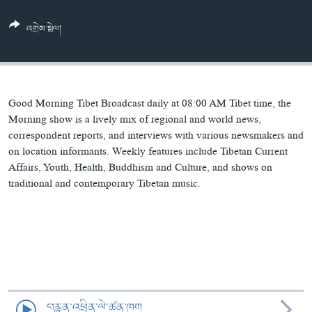
ཀར་
Learning English
འཚོལ་
དྲ་བརྙན་གསར་འགྱུར།
བགྲོ་གླེང་མདུན་ལྕོག
འགྲེམ་སྤེལ།
ཞིབ་
རྗེས་འབྲངས།
ཁ་བའི་མི་སྣ།
བསྐྱར་ཞིབ།
ལ་
བསྐྱོད།
བུད་མེད་ལེ་ཚན།
པོ་ཊི་ཁ་སི།
དཔེ་ཀློག
དཔེ་ཀློག
སྐད་ཡིག
Good Morning Tibet Broadcast daily at 08:00 AM Tibet time, the
ཆབ་སྲིད་བཙོན་པ་ངོ་སྤྲོད།
ཕ་ཡུལ་གླེང་སྟེགས།
Morning show is a lively mix of regional and world news,
correspondent reports, and interviews with various newsmakers and
ཆོས་རིག་ལེ་ཚན།
on location informants. Weekly features include Tibetan Current
Affairs, Youth, Health, Buddhism and Culture, and shows on
གཞོན་སྐྱེས་དང་ཤེས་ཡོན།
traditional and contemporary Tibetan music.
འཕྲོད་བསྟེན་དང་དོན་ལྡན་གྱི་མི་ཚེ།
གངས་རིའི་བྲག་ཅ།
བུད་མེད།
སོ་ཡ་ལ། བོད་ཀྱི་གླུ་གཞས།
བརྙན་འཕྲིན་ལེ་ཚན་ཁག