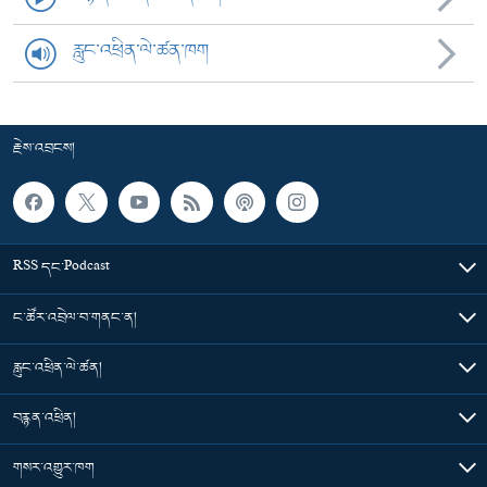
རླུང་འཕྲིན་ལེ་ཚན་ཁག
རྗེས་འབྲངས།
RSS དང་Podcast
ང་ཚོར་འབྲེལ་བ་གནང་ན།
རླུང་འཕྲིན་ལེ་ཚན།
བརྙན་འཕྲིན།
གསར་འགྱུར་ཁག