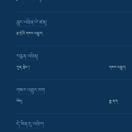
རླུང་འཕྲིན་ལེ་ཚན།
སྔ་དྲོའི་གསར་འགྱུར།
བརྙན་འཕྲིན།
ཀུན་གླེང་།
གསར་འགྱུར།
གསར་འགྱུར་ཁག
བོད།
རྒྱ་ནག
Learning English
དེ་མིན་དྲ་འབྲེལ།
རྗེས་འབྲངས།