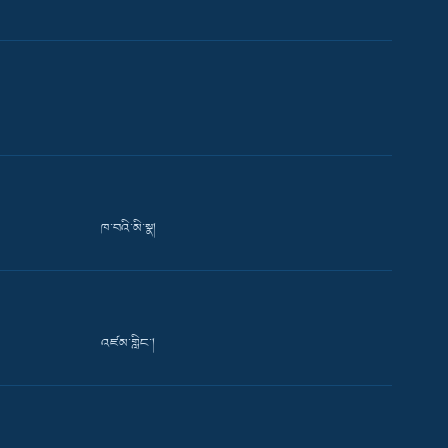
ཁ་བའི་མི་སྣ།
འཛམ་གླིང་།