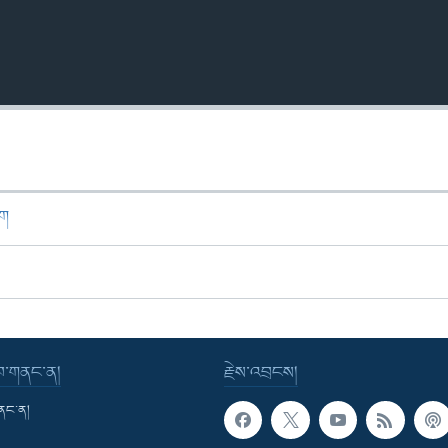
ཁག
་བ་གནང་ན།
རྗེས་འབྲངས།
གནང་ན།