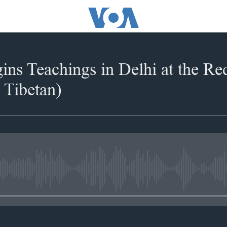
ns Teachings in Delhi at the R
 Tibetan)
No media source currently availabl