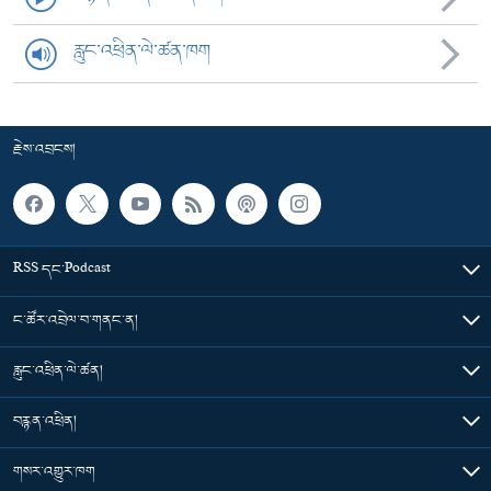
རླུང་འཕྲིན་ལེ་ཚན་ཁག
རྗེས་འབྲངས།
RSS དང་Podcast
ང་ཚོར་འབྲེལ་བ་གནང་ན།
རླུང་འཕྲིན་ལེ་ཚན།
བརྙན་འཕྲིན།
གསར་འགྱུར་ཁག