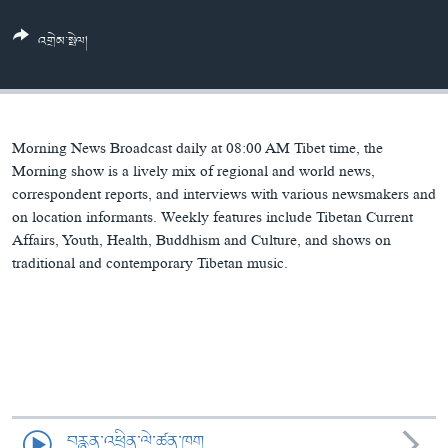
ཀར་
Learning English
འཚོལ་
དྲ་བརྙན་གསར་འགྱུར།
བགྲོ་གླེང་མདུན་ལྕོག
འགྲེམ་སྤེལ།
ཞིབ་
རྗེས་འབྲངས།
ཁ་བའི་མི་སྣ།
བསྐྱར་ཞིབ།
ལ་
བསྐྱོད།
བུད་མེད་ལེ་ཚན།
པོ་ཊི་ཁ་སི།
དཔེ་ཀློག
དཔེ་ཀློག
སྐད་ཡིག
Morning News Broadcast daily at 08:00 AM Tibet time, the
ཆབ་སྲིད་བཙོན་པ་ངོ་སྤྲོད།
ཕ་ཡུལ་གླེང་སྟེགས།
Morning show is a lively mix of regional and world news,
correspondent reports, and interviews with various newsmakers and
ཆོས་རིག་ལེ་ཚན།
on location informants. Weekly features include Tibetan Current
Affairs, Youth, Health, Buddhism and Culture, and shows on
གཞོན་སྐྱེས་དང་ཤེས་ཡོན།
traditional and contemporary Tibetan music.
འཕྲོད་བསྟེན་དང་དོན་ལྡན་གྱི་མི་ཚེ།
གངས་རིའི་བྲག་ཅ།
བུད་མེད།
སོ་ཡ་ལ། བོད་ཀྱི་གླུ་གཞས།
བརྙན་འཕྲིན་ལེ་ཚན་ཁག