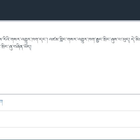
་རིའི་གསར་འགྱུར་ཁག་དང་། འཛམ་གླིང་གསར་འགྱུར་ཁག་རྒྱང་སྲིང་ཞུས་པ་ཕུད། དེ་མི
ྲིང་ཞུ་བཞིན་ཡོད།
ཁག