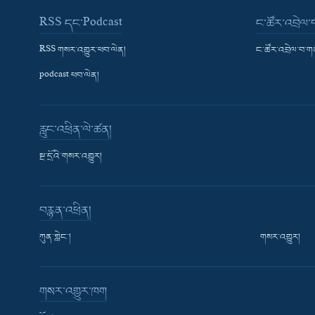
RSS དང་Podcast
ང་ཚོར་འབྲེལ
RSS གསར་འགྱུར་ཕབ་ལེན།
ང་ཚོར་འབྲེལ་བ་
podcast ཕབ་ལེན།
རླུང་འཕྲིན་ལེ་ཚན།
སྔ་དྲོའི་གསར་འགྱུར།
བརྙན་འཕྲིན།
ཀུན་གླེང་།
གསར་འགྱུར།
གསར་འགྱུར་ཁག