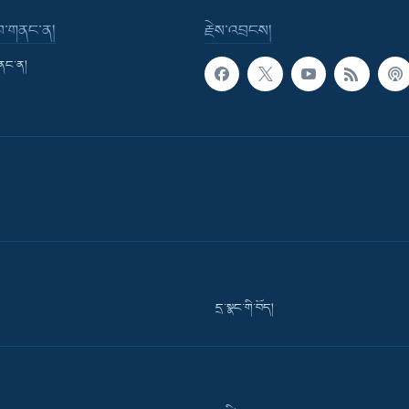
་བ་གནང་ན།
རྗེས་འབྲངས།
གནང་ན།
དྲ་སྣང་གི་བོད།