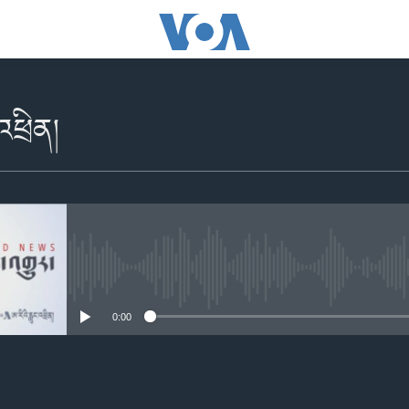
འཕྲིན།
No media source currently availabl
0:00