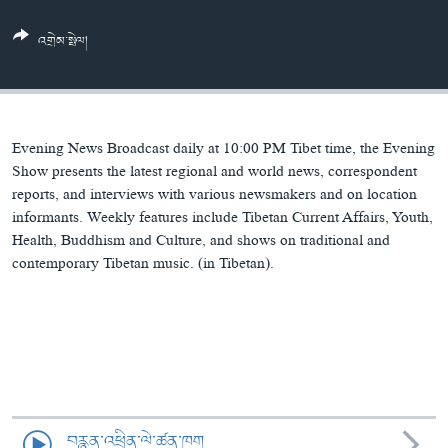
ཀར་
Learning English
འཚོལ་
དྲ་བརྙན་གསར་འགྱུར།
བགྲོ་གླེང་མདུན་ལྕོག
འགྲེམ་སྤེལ།
ཞིབ་
རྗེས་འབྲངས།
ཁ་བའི་མི་སྣ།
བསྐྱར་ཞིབ།
ལ་
བསྐྱོད།
བུད་མེད་ལེ་ཚན།
པོ་ཊི་ཁ་སི།
དཔེ་ཀློག
དཔེ་ཀློག
སྐད་ཡིག
Evening News Broadcast daily at 10:00 PM Tibet time, the Evening
ཆབ་སྲིད་བཙོན་པ་ངོ་སྤྲོད།
ཕ་ཡུལ་གླེང་སྟེགས།
Show presents the latest regional and world news, correspondent
reports, and interviews with various newsmakers and on location
ཆོས་རིག་ལེ་ཚན།
informants. Weekly features include Tibetan Current Affairs, Youth,
Health, Buddhism and Culture, and shows on traditional and
གཞོན་སྐྱེས་དང་ཤེས་ཡོན།
contemporary Tibetan music. (in Tibetan).
འཕྲོད་བསྟེན་དང་དོན་ལྡན་གྱི་མི་ཚེ།
གངས་རིའི་བྲག་ཅ།
བུད་མེད།
སོ་ཡ་ལ། བོད་ཀྱི་གླུ་གཞས།
བརྙན་འཕྲིན་ལེ་ཚན་ཁག