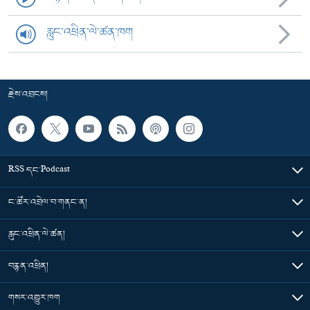
རླུང་འཕྲིན་ལེ་ཚན་ཁག
རྗེས་འབྲངས།
RSS དང་Podcast
ང་ཚོར་འབྲེལ་བ་གནང་ན།
རླུང་འཕྲིན་ལེ་ཚན།
བརྙན་འཕྲིན།
གསར་འགྱུར་ཁག