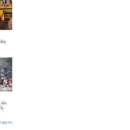
འཛིན་
་ཐོབ་
གི་
ལེ་ཚན་ཁག