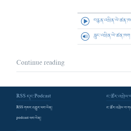
བརྙན་འཕྲིན་ལེ་ཚན་
རླུང་འཕྲིན་ལེ་ཚན་ཁག
Continue reading
RSS དང་Podcast
ང་ཚོར་འབྲེལ
RSS གསར་འགྱུར་ཕབ་ལེན།
ང་ཚོར་འབྲེལ་བ་
podcast ཕབ་ལེན།