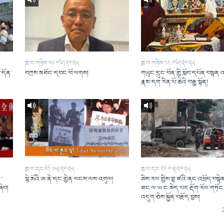
ཟླ་བ་གཉིས་པ། ༠༦།༢༠༢༥
ཟླ་བ་གཉིས་པ། ༠༦།༢༠༢༥
ོ་དོན་
བཀྲས་མཐོང་དབང་བོ་ལགས།
གཡུང་དྲུང་བོན་གྱི་སློབ་དཔོན་བསྟན་
།
རྣམ་དག་རིན་པོ་ཆེའི་བརྒྱ་སྟོན།
ཟླ་བ་དང་པོ། ༡༥།༢༠༢༥
ཟླ་བ་དང་པོ། ༠༣།༢༠༢༥
་་
སྙེ་མོའི་ཨ་ནེ་དང་གྱེན་ལངས་ལས་འགུལ།
ཨིས་རལ་གྱིས་གྷ་ཛའི་ནང་འཕྲོད་བསྟེན
ཞིབ།
ཐང་ལ་ཡ་ང་མེད་པར་རྡོག་རོལ་གཏོང་
འདུག་ཅེས་སྐྱོན་བརྗོད་བྱས།