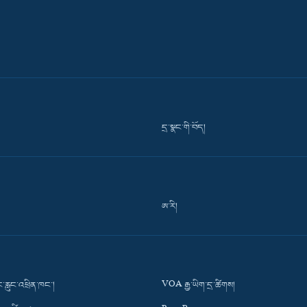
དྲ་སྣང་གི་བོད།
ཨ་རི།
་རླུང་འཕྲིན་ཁང་།
VOA རྒྱ་ཡིག་དྲ་ཚིགས།