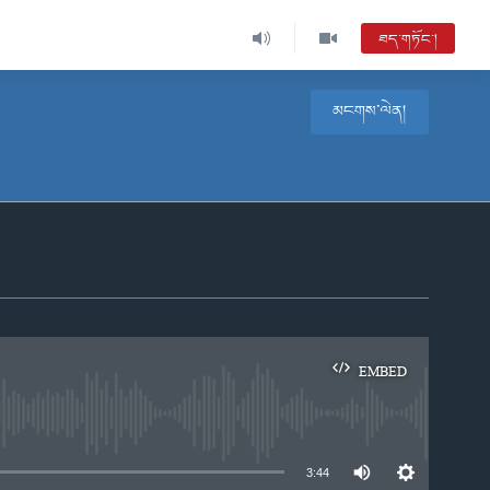
ཐད་གཏོང་།
མངགས་ལེན།
EMBED
e
3:44