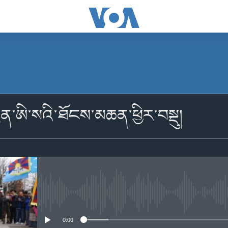
མངགས་ལེན།
ུན་ཨི་སའི་ཐོངས་མཆན་ཕྱིར་བསྡུ།
མངགས་ལེན།
No media source currently availabl
0:00