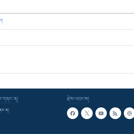
ཁག
་བ་གནང་ན།
རྗེས་འབྲངས།
གནང་ན།