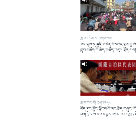
ཟླ་བ་གཉིས་པ། ༡༡།༢༠༢༥
བལ་ཡུལ་དུ་སྐུའི་གཅེན་པོ་བཀའ་ཟུར་རྒྱ་ལ
གྲུབ་མཆོག་གི་ཆེད་མཆོད་འབུལ་སྨོན་ལམ
ཟླ་བ་དང་པོ། ༢༥།༢༠༢༥
བོད་རང་སྐྱོང་ལྗོངས་མི་མང་སྲིད་གཞུང་་གི
འགོ་ཁྲིད་ལ་འཕོ་འགྱུར་བཏང་བར་དཔྱད་