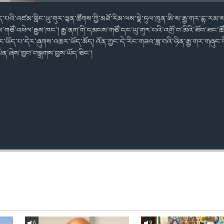
པའི་འཛམ་གླིང་ཡུ་གུར་ལྷན་ཚོགས་ཀྱི་མཐོ་རིམ་ལས་སྣེ་ཏུལ་ཁུན་ཨི་ས་རྒྱ་གར་དྷ་རམ་
ས་གཙོ་འཕེལ་རྒྱས་ཁང་། རྒྱ་ནག་གི་དམངས་གཙོ་དང་ཡུ་གུར་པའི་འགྲོ་བ་མིའི་ཐོབ་ཐང
ཡོད་པ་དེར་ཞུགས་འཆར་ཡོད་མོད། འོན་ཀྱང་དེ་རིང་གཟའ་ཟླ་བའི་ཉིན་རྒྱ་གར་གཞུང་གི
ིན་ཞེས་ཁྱབ་བསྒྲགས་བྱས་ཡོད་ཅིང་།