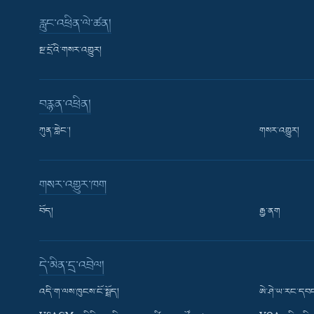
རླུང་འཕྲིན་ལེ་ཚན།
སྔ་དྲོའི་གསར་འགྱུར།
བརྙན་འཕྲིན།
ཀུན་གླེང་།
གསར་འགྱུར།
གསར་འགྱུར་ཁག
བོད།
རྒྱ་ནག
Learning English
དེ་མིན་དྲ་འབྲེལ།
རྗེས་འབྲངས།
འདི་ག་ལས་ཁུངས་ངོ་སྤྲོད།
ཨེ་ཤེ་ཡ་རང་དབང