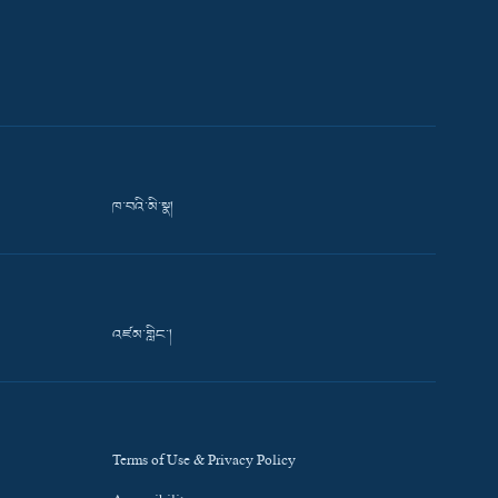
ཁ་བའི་མི་སྣ།
འཛམ་གླིང་།
Terms of Use & Privacy Policy